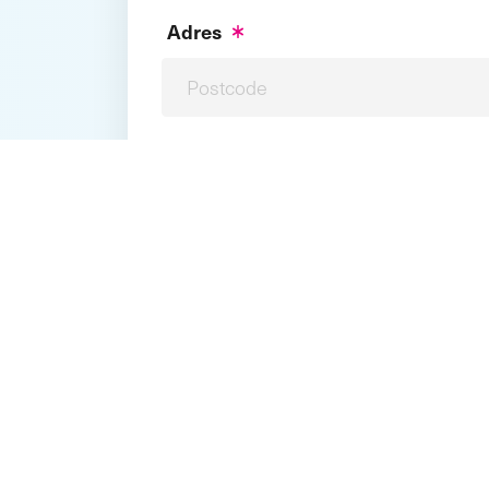
Adres
Vul je postcode en huisnummer in
E-mailadres factuur
Contactpersoon
Geslacht