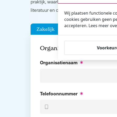
praktijk, waarbij de taken van de BHV’er cen
literatuur en certificaat zijn bij de training 
Wij plaatsen functionele c
cookies gebruiken geen pe
accepteren. Lees meer ove
Zakelijk
Particulier
Organisatiegegevens
Voorkeur
Organisatienaam
Telefoonnummer