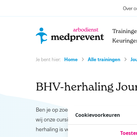
Over o
Training
Keuringe
Home
Alle trainingen
Jo
Je bent hier:
BHV-herhaling Jou
Ben je op zoek naar een leerzame BHV-he
Cookievoorkeuren
wij onze cursisten op tot eerste hulpverlen
BHV-opleiding
herhaling is vervolg op de
Toest