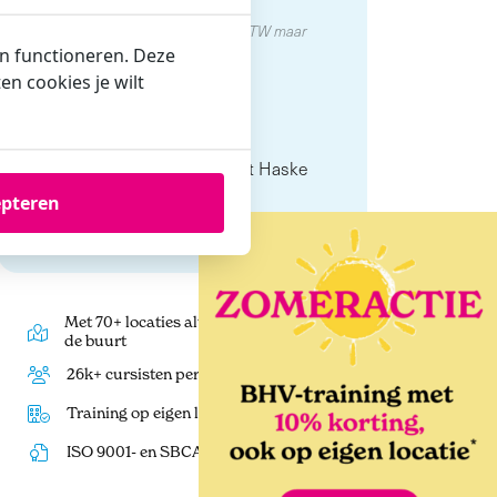
€174,-
per persoon
Cursusprijs is exclusief 21% BTW maar
inclusief lunchkosten.
en functioneren. Deze
n cookies je wilt
Plaats
Party- en Zalencentrum 't Haske
Vegelinsweg 20
epteren
8501 BA Joure
Met 70+ locaties altijd een training in
de buurt
26k+ cursisten per jaar
Training op eigen locatie mogelijk
ISO 9001- en SBCA-gecertificeerd