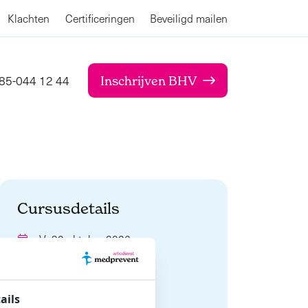
Klachten
Certificeringen
Beveiligd mailen
85-044 12 44
Inschrijven BHV
Cursusdetails
Vr 30 oktober 2026
08:30 - 15:00
Nog 18 plaatsen vrij
ails