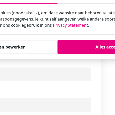
traal staan. Koffie/thee, lunch, lesmateriaal,
inbegrepen.
ookies (noodzakelijk), om deze website naar behoren te lat
rsoonsgegevens. Je kunt zelf aangeven welke andere soorte
r ons cookiegebruik in ons
Privacy Statement
.
en bewerken
Alles acc