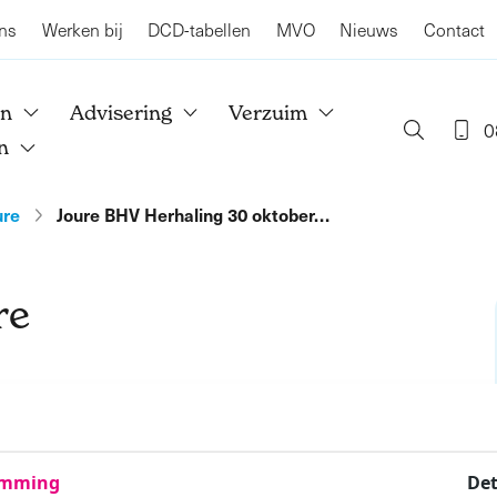
ns
Werken bij
DCD-tabellen
MVO
Nieuws
Contact
en
Advisering
Verzuim
0
n
ure
Joure BHV Herhaling 30 oktober…
re
rhaling? Met een afwisselend lesprogramma leiden
er in de organisatie bij noodgevallen. De BHV-
. De training is een combinatie van theorie en
emming
Det