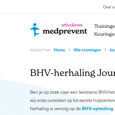
Over o
Training
Keuringe
Home
Alle trainingen
Jo
Je bent hier:
BHV-herhaling Jou
Ben je op zoek naar een leerzame BHV-he
wij onze cursisten op tot eerste hulpverlen
BHV-opleiding
herhaling is vervolg op de