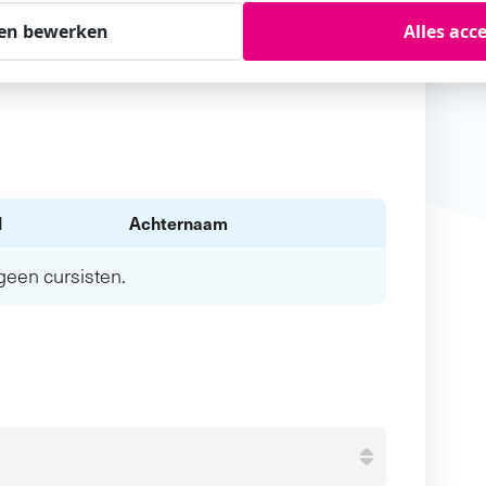
en bewerken
Alles acc
l
Achternaam
n geen
cursisten.