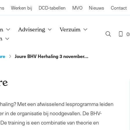
ns
Werken bij
DCD-tabellen
MVO
Nieuws
Contact
en
Advisering
Verzuim
0
n
ure
Joure BHV Herhaling 3 november…
re
rhaling? Met een afwisselend lesprogramma leiden
er in de organisatie bij noodgevallen. De BHV-
. De training is een combinatie van theorie en