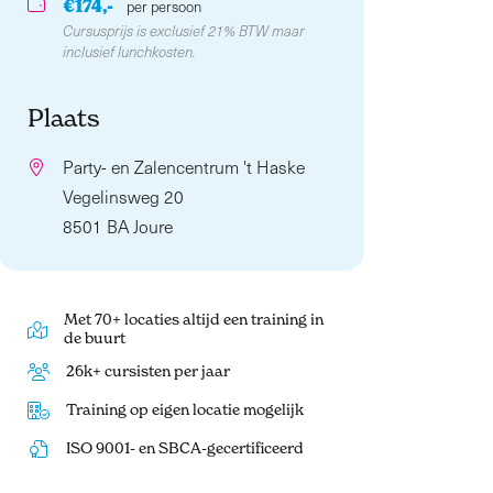
€174,-
per persoon
Cursusprijs is exclusief 21% BTW maar
inclusief lunchkosten.
Plaats
Party- en Zalencentrum 't Haske
Vegelinsweg 20
8501 BA Joure
Met 70+ locaties altijd een training in
de buurt
26k+ cursisten per jaar
Training op eigen locatie mogelijk
ISO 9001- en SBCA-gecertificeerd