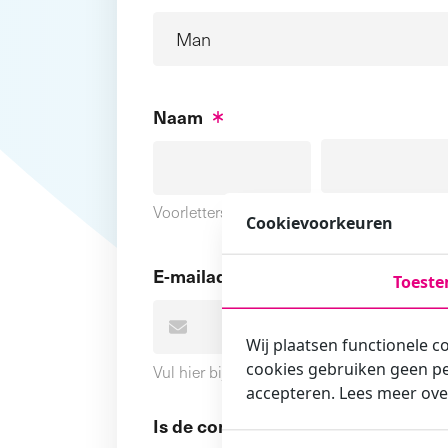
Naam
Voornaam
Voorletters
Cookievoorkeuren
E-mailadres
Toest
Wij plaatsen functionele c
cookies gebruiken geen pe
Vul hier bij voorkeur het e-mailadres in wa
accepteren. Lees meer ove
Is de contactpersoon ook een cursi