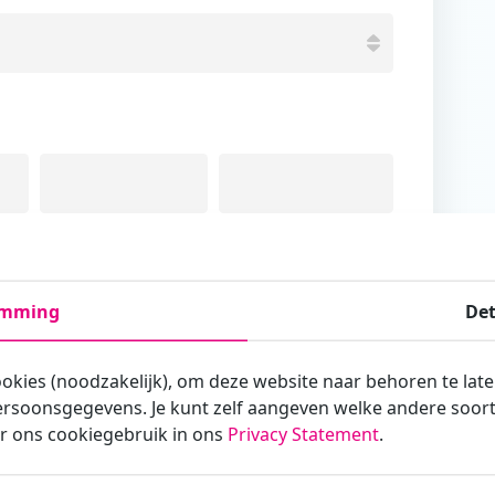
Tussenvoegsel
Achternaam
emming
Det
ookies (noodzakelijk), om deze website naar behoren te lat
rsoonsgegevens. Je kunt zelf aangeven welke andere soorte
armee je zakelijk/administratief correspondeert
r ons cookiegebruik in ons
Privacy Statement
.
st?