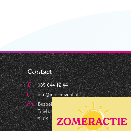
Contact
085-044 12 44
info@medprevent.nl
Bezoekadres
Trijehoek 19
8408 HB Lippenhuizen