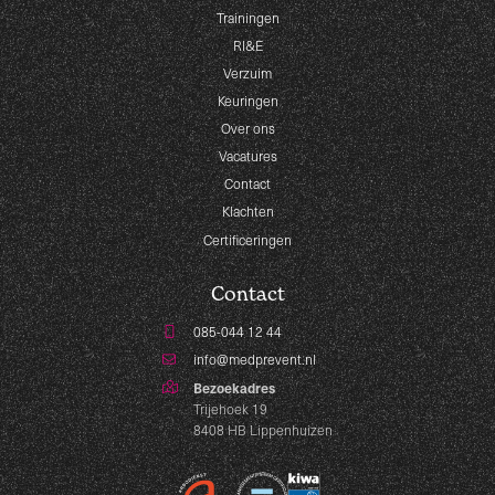
Trainingen
RI&E
Verzuim
Keuringen
Over ons
Vacatures
Contact
Klachten
Certificeringen
Contact
085-044 12 44
info@medprevent.nl
Bezoekadres
Trijehoek 19
8408 HB Lippenhuizen