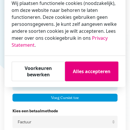
Wij plaatsen functionele cookies (noodzakelijk),
om deze website naar behoren te laten
Vul hier bij voorkeur het e-mailadres in waarmee je
functioneren. Deze cookies gebruiken geen
zakelijk/administratief correspondeert
persoonsgegevens. Je kunt zelf aangeven welke
andere soorten cookies je wilt accepteren. Lees
Is de contactpersoon ook een cursist?
meer over ons cookiegebruik in ons
Privacy
Ja
Statement
.
Nee
Cursisten
Voorkeuren
Alles accepteren
Voeg cursisten toe
bewerken
Voornaam
Er zijn geen
cursisten.
Tussenvoegsel
Voeg Cursist toe
Achternaam
Kies een betaalmethode