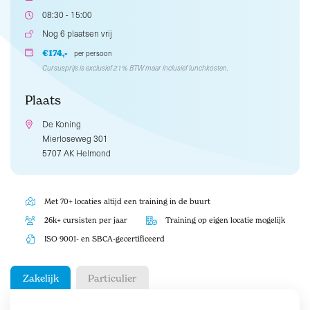
08:30 - 15:00
Nog 6 plaatsen vrij
€174,-
per persoon
Cursusprijs is exclusief 21% BTW maar inclusief lunchkosten.
Plaats
De Koning
Mierloseweg 301
5707 AK Helmond
Met 70+ locaties altijd een training in de buurt
26k+ cursisten per jaar
Training op eigen locatie mogelijk
ISO 9001- en SBCA-gecertificeerd
Zakelijk
Particulier