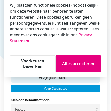
Wij plaatsen functionele cookies (noodzakelijk),
om deze website naar behoren te laten
functioneren. Deze cookies gebruiken geen
Vul hier bij voorkeur het e-mailadres in waarmee je
persoonsgegevens. Je kunt zelf aangeven welke
zakelijk/administratief correspondeert
andere soorten cookies je wilt accepteren. Lees
Is de contactpersoon ook een cursist?
meer over ons cookiegebruik in ons
Privacy
Ja
Statement
.
Nee
Cursisten
Voorkeuren
Alles accepteren
bewerken
Voeg cursisten toe
Voornaam
Er zijn geen
cursisten.
Tussenvoegsel
Voeg Cursist toe
Achternaam
Kies een betaalmethode