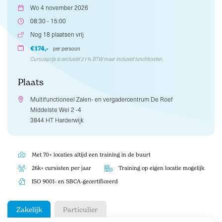
Wo 4 november 2026
08:30 - 15:00
Nog 18 plaatsen vrij
€174,-
per persoon
Cursusprijs is exclusief 21% BTW maar inclusief lunchkosten.
Plaats
Multifunctioneel Zalen- en vergadercentrum De Roef
Middelste Wei 2 -4
3844 HT Harderwijk
Met 70+ locaties altijd een training in de buurt
26k+ cursisten per jaar
Training op eigen locatie mogelijk
ISO 9001- en SBCA-gecertificeerd
Zakelijk
Particulier