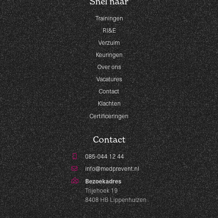
Snel naar
Trainingen
RI&E
Verzuim
Keuringen
Over ons
Vacatures
Contact
Klachten
Certificeringen
Contact
085-044 12 44
info@medprevent.nl
Bezoekadres
Trijehoek 19
8408 HB Lippenhuizen