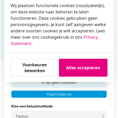
Wij plaatsen functionele cookies (noodzakelijk),
om deze website naar behoren te laten
functioneren. Deze cookies gebruiken geen
Vul hier bij voorkeur het e-mailadres in waarmee je
persoonsgegevens. Je kunt zelf aangeven welke
zakelijk/administratief correspondeert
andere soorten cookies je wilt accepteren. Lees
Is de contactpersoon ook een cursist?
meer over ons cookiegebruik in ons
Privacy
Ja
Statement
.
Nee
Cursisten
Voorkeuren
Alles accepteren
bewerken
Voeg cursisten toe
Voornaam
Er zijn geen
cursisten.
Tussenvoegsel
Voeg Cursist toe
Achternaam
Kies een betaalmethode