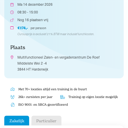
Ma 14 december 2026
08:30 - 15:00
Nog 16 plaatsen vrij
€174,-
per persoon
Cursusprijs is exclusief 21% BTW maar inclusief lunchkosten.
Plaats
Multifunctioneel Zalen- en vergadercentrum De Roef
Middelste Wei 2 -4
3844 HT Harderwijk
Met 70+ locaties altijd een training in de buurt
26k+ cursisten per jaar
Training op eigen locatie mogelijk
ISO 9001- en SBCA-gecertificeerd
Zakelijk
Particulier