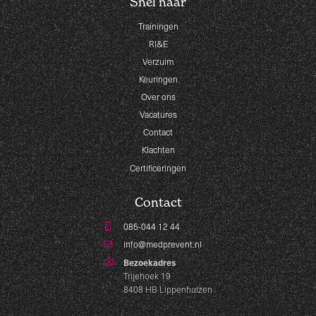
Snel naar
Trainingen
RI&E
Verzuim
Keuringen
Over ons
Vacatures
Contact
Klachten
Certificeringen
Contact
085-044 12 44
info@medprevent.nl
Bezoekadres
Trijehoek 19
8408 HB Lippenhuizen