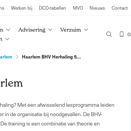
ns
Werken bij
DCD-tabellen
MVO
Nieuws
Contact
en
Advisering
Verzuim
0
n
arlem
Haarlem BHV Herhaling 5…
arlem
rhaling? Met een afwisselend lesprogramma leiden
er in de organisatie bij noodgevallen. De BHV-
. De training is een combinatie van theorie en