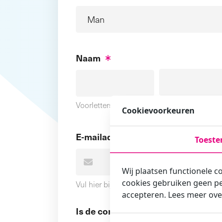
Naam
Voornaam
Voorletters
Cookievoorkeuren
E-mailadres
Toest
Wij plaatsen functionele c
cookies gebruiken geen pe
Vul hier bij voorkeur het e-mailadres in wa
accepteren. Lees meer ove
Is de contactpersoon ook een cursi