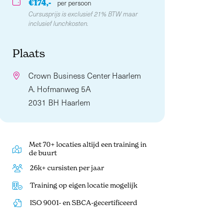
€174,-
per persoon
Cursusprijs is exclusief 21% BTW maar
inclusief lunchkosten.
Plaats
Crown Business Center Haarlem
A. Hofmanweg 5A
2031 BH Haarlem
Met 70+ locaties altijd een training in
de buurt
26k+ cursisten per jaar
Training op eigen locatie mogelijk
ISO 9001- en SBCA-gecertificeerd