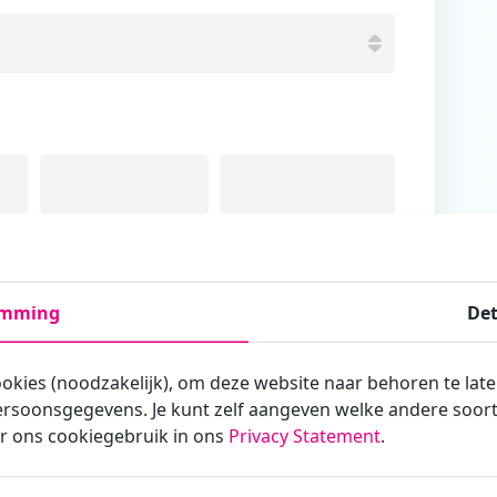
Tussenvoegsel
Achternaam
emming
Det
ookies (noodzakelijk), om deze website naar behoren te lat
rsoonsgegevens. Je kunt zelf aangeven welke andere soorte
armee je zakelijk/administratief correspondeert
r ons cookiegebruik in ons
Privacy Statement
.
st?