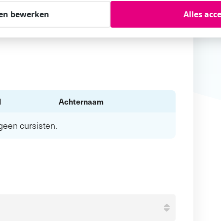
en bewerken
Alles acc
l
Achternaam
n geen
cursisten.