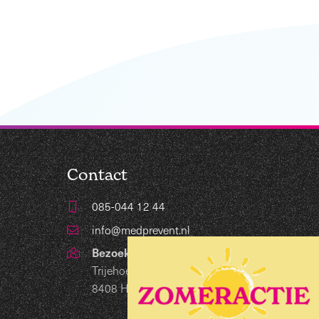
Contact
085-044 12 44
info@medprevent.nl
Bezoekadres
Trijehoek 19
8408 HB Lippenhuizen