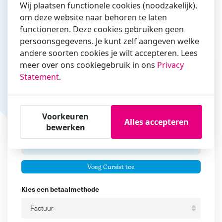
Wij plaatsen functionele cookies (noodzakelijk),
om deze website naar behoren te laten
Vul hier bij voorkeur het e-mailadres in waarmee je
functioneren. Deze cookies gebruiken geen
zakelijk/administratief correspondeert
persoonsgegevens. Je kunt zelf aangeven welke
andere soorten cookies je wilt accepteren. Lees
Is de contactpersoon ook een cursist?
meer over ons cookiegebruik in ons
Privacy
Ja
Statement
.
Nee
Cursisten
Voorkeuren
Alles accepteren
Voeg cursisten toe
bewerken
Voornaam
Er zijn geen
cursisten.
Tussenvoegsel
Voeg Cursist toe
Achternaam
Kies een betaalmethode