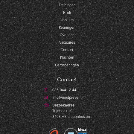
Trainingen
RI&E
Verzuim
Keuringen
Over ons
Vacatures
Contact
Klachten
Certificeringen
Contact
085-044 12 44
info@medprevent.nl
Bezoekadres
Trijehoek 19
8408 HB Lippenhuizen