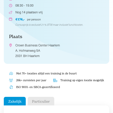
08:30 - 15:00
Nog 14 plaatsen vrij
€174,-
per persoon
Cursusprijs is exclusief 21% BTW maar inclusief lunchkosten.
Plaats
Crown Business Center Haarlem
A. Hofmanweg 5A
2031 BH Haarlem
Met 70+ locaties altijd een training in de buurt
26k+ cursisten per jaar
Training op eigen locatie mogelijk
ISO 9001- en SBCA-gecertificeerd
Zakelijk
Particulier