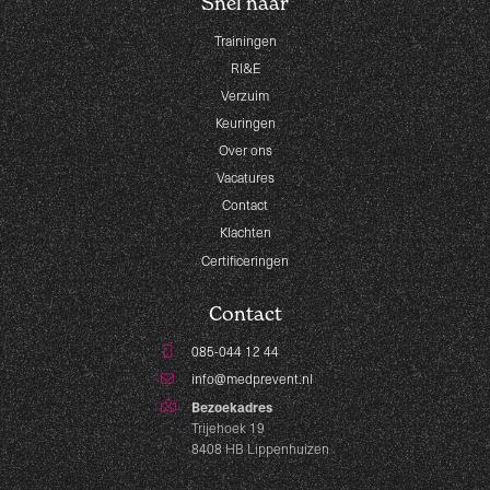
Snel naar
Trainingen
RI&E
Verzuim
Keuringen
Over ons
Vacatures
Contact
Klachten
Certificeringen
Contact
085-044 12 44
info@medprevent.nl
Bezoekadres
Trijehoek 19
8408 HB Lippenhuizen