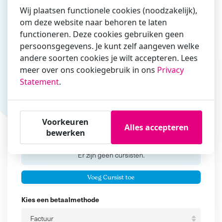
Wij plaatsen functionele cookies (noodzakelijk),
om deze website naar behoren te laten
functioneren. Deze cookies gebruiken geen
Vul hier bij voorkeur het e-mailadres in waarmee je
persoonsgegevens. Je kunt zelf aangeven welke
zakelijk/administratief correspondeert
andere soorten cookies je wilt accepteren. Lees
Is de contactpersoon ook een cursist?
meer over ons cookiegebruik in ons
Privacy
Ja
Statement
.
Nee
Cursisten
Voorkeuren
Alles accepteren
bewerken
Voeg cursisten toe
Voornaam
Er zijn geen
cursisten.
Tussenvoegsel
Voeg Cursist toe
Achternaam
Kies een betaalmethode