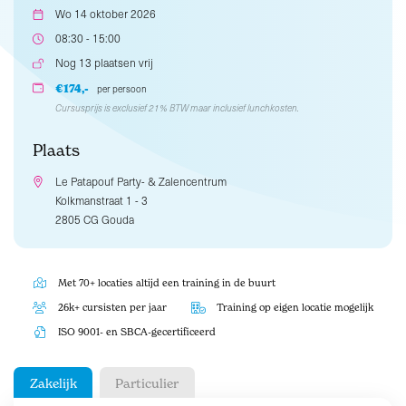
Wo 14 oktober 2026
08:30 - 15:00
Nog 13 plaatsen vrij
€174,-
per persoon
Cursusprijs is exclusief 21% BTW maar inclusief lunchkosten.
Plaats
Le Patapouf Party- & Zalencentrum
Kolkmanstraat 1 - 3
2805 CG Gouda
Met 70+ locaties altijd een training in de buurt
26k+ cursisten per jaar
Training op eigen locatie mogelijk
ISO 9001- en SBCA-gecertificeerd
Zakelijk
Particulier