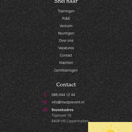
Snel naar
Trainingen
RI&E
Verzuim
Keuringen
Over ons
Vacatures
Contact
Klachten
Certificeringen
Contact
085-044 12 44
info@medprevent.nl
Bezoekadres
Trijehoek 19
8408 HB Lippenhuizen