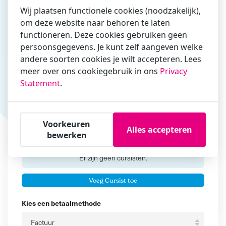
Wij plaatsen functionele cookies (noodzakelijk),
om deze website naar behoren te laten
functioneren. Deze cookies gebruiken geen
Vul hier bij voorkeur het e-mailadres in waarmee je
persoonsgegevens. Je kunt zelf aangeven welke
zakelijk/administratief correspondeert
andere soorten cookies je wilt accepteren. Lees
Is de contactpersoon ook een cursist?
meer over ons cookiegebruik in ons
Privacy
Ja
Statement
.
Nee
Cursisten
Voorkeuren
Alles accepteren
bewerken
Voeg cursisten toe
Voornaam
Er zijn geen
cursisten.
Tussenvoegsel
Voeg Cursist toe
Achternaam
Kies een betaalmethode