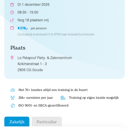
Di 1 december 2026
08:30 - 15:00
Nog 18 plaatsen vrij
€174,-
per persoon
Cursusprijs is exclusief 21% BTW maar inclusief lunchkosten.
Plaats
Le Patapouf Party- & Zalencentrum
Kolkmanstraat 1 - 3
2805 CG Gouda
Met 70+ locaties altijd een training in de buurt
26k+ cursisten per jaar
Training op eigen locatie mogelijk
ISO 9001- en SBCA-gecertificeerd
Zakelijk
Particulier