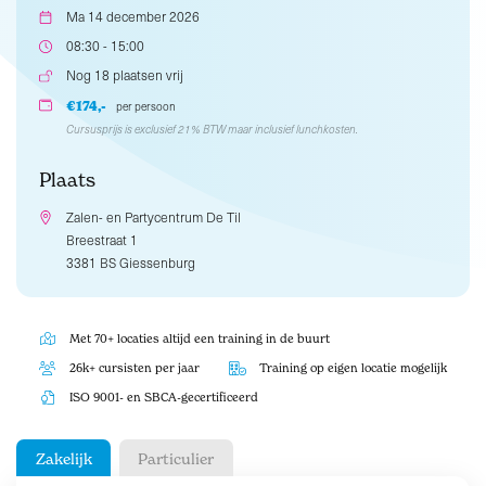
Ma 14 december 2026
08:30 - 15:00
Nog 18 plaatsen vrij
€174,-
per persoon
Cursusprijs is exclusief 21% BTW maar inclusief lunchkosten.
Plaats
Zalen- en Partycentrum De Til
Breestraat 1
3381 BS Giessenburg
Met 70+ locaties altijd een training in de buurt
26k+ cursisten per jaar
Training op eigen locatie mogelijk
ISO 9001- en SBCA-gecertificeerd
Zakelijk
Particulier