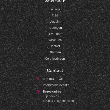
Snel naar
Trainingen
RI&E
Verzuim
Keuringen
Over ons
Vacatures
Contact
Klachten
Certificeringen
Contact
085-044 12 44
info@medprevent.nl
Bezoekadres
Trijehoek 19
8408 HB Lippenhuizen