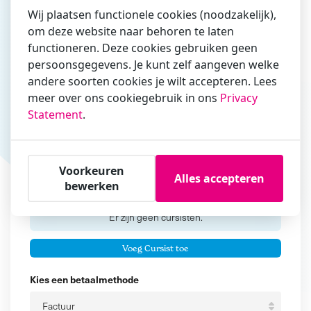
Wij plaatsen functionele cookies (noodzakelijk),
om deze website naar behoren te laten
functioneren. Deze cookies gebruiken geen
Vul hier bij voorkeur het e-mailadres in waarmee je
persoonsgegevens. Je kunt zelf aangeven welke
zakelijk/administratief correspondeert
andere soorten cookies je wilt accepteren. Lees
Is de contactpersoon ook een cursist?
meer over ons cookiegebruik in ons
Privacy
Ja
Statement
.
Nee
Cursisten
Voorkeuren
Alles accepteren
bewerken
Voeg cursisten toe
Voornaam
Er zijn geen
cursisten.
Tussenvoegsel
Voeg Cursist toe
Achternaam
Kies een betaalmethode