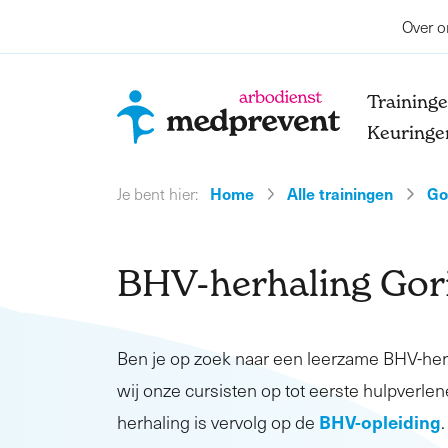
Over o
Training
Keuringe
Home
Alle trainingen
Go
Je bent hier:
BHV-herhaling Go
Ben je op zoek naar een leerzame BHV-he
wij onze cursisten op tot eerste hulpverlen
BHV-opleiding
herhaling is vervolg op de