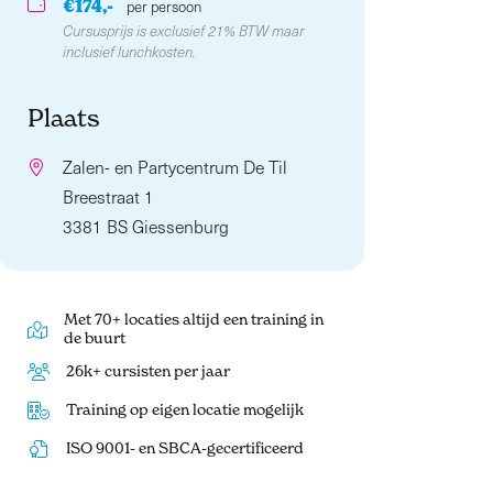
€174,-
per persoon
Cursusprijs is exclusief 21% BTW maar
inclusief lunchkosten.
Plaats
Zalen- en Partycentrum De Til
Breestraat 1
3381 BS Giessenburg
Met 70+ locaties altijd een training in
de buurt
26k+ cursisten per jaar
Training op eigen locatie mogelijk
ISO 9001- en SBCA-gecertificeerd