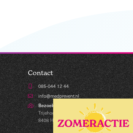
Contact
085-044 12 44
info@medprevent.nl
Bezoekadres
Trijehoek 19
8408 HB Lippenhuizen