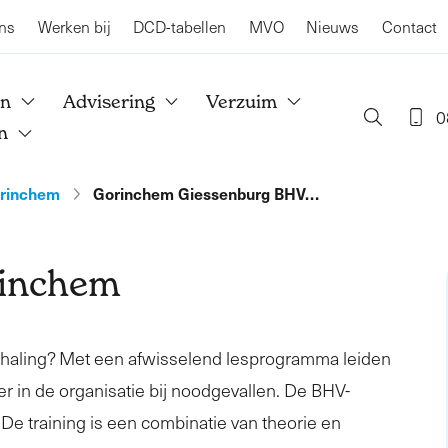
ns
Werken bij
DCD-tabellen
MVO
Nieuws
Contact
en
Advisering
Verzuim
0
n
rinchem
Gorinchem Giessenburg BHV…
rinchem
rhaling? Met een afwisselend lesprogramma leiden
er in de organisatie bij noodgevallen. De BHV-
. De training is een combinatie van theorie en