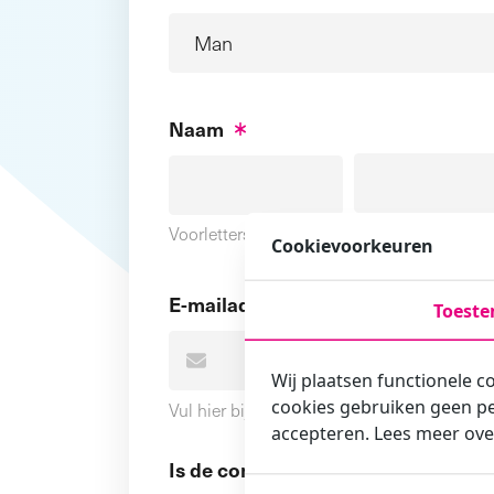
Naam
Voornaam
Voorletters
Cookievoorkeuren
E-mailadres
Toest
Wij plaatsen functionele c
cookies gebruiken geen pe
Vul hier bij voorkeur het e-mailadres in wa
accepteren. Lees meer ove
Is de contactpersoon ook een cursi