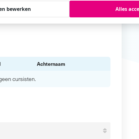
en bewerken
Alles acc
l
Achternaam
n geen
cursisten.