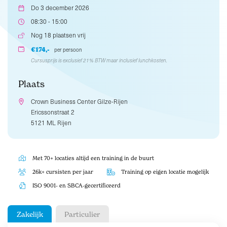
Do 3 december 2026
08:30 - 15:00
Nog 18 plaatsen vrij
€174,-
per persoon
Cursusprijs is exclusief 21% BTW maar inclusief lunchkosten.
Plaats
Crown Business Center Gilze-Rijen
Ericssonstraat 2
5121 ML Rijen
Met 70+ locaties altijd een training in de buurt
26k+ cursisten per jaar
Training op eigen locatie mogelijk
ISO 9001- en SBCA-gecertificeerd
Zakelijk
Particulier