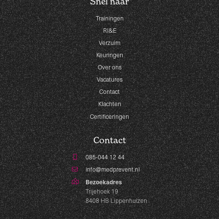
Snel naar
Trainingen
RI&E
Verzuim
Keuringen
Over ons
Vacatures
Contact
Klachten
Certificeringen
Contact
085-044 12 44
info@medprevent.nl
Bezoekadres
Trijehoek 19
8408 HB Lippenhuizen