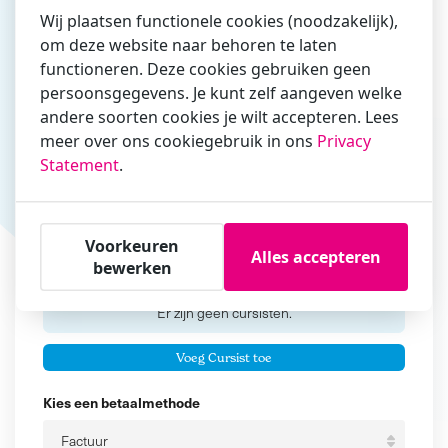
Wij plaatsen functionele cookies (noodzakelijk),
om deze website naar behoren te laten
functioneren. Deze cookies gebruiken geen
Vul hier bij voorkeur het e-mailadres in waarmee je
persoonsgegevens. Je kunt zelf aangeven welke
zakelijk/administratief correspondeert
andere soorten cookies je wilt accepteren. Lees
Is de contactpersoon ook een cursist?
meer over ons cookiegebruik in ons
Privacy
Ja
Statement
.
Nee
Cursisten
Voorkeuren
Alles accepteren
bewerken
Voeg cursisten toe
Voornaam
Er zijn geen
cursisten.
Tussenvoegsel
Voeg Cursist toe
Achternaam
Kies een betaalmethode