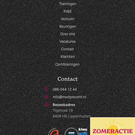
Trainingen
RI&E
Verzuim
Keuringen
Over ons
Vacatures
Contact
Klachten
Certificeringen
Contact
085-044 12 44
info@medprevent.nl
Bezoekadres
Trijehoek 19
8408 HB Lippenhuizen