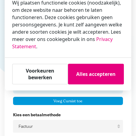
Wij plaatsen functionele cookies (noodzakelijk),
om deze website naar behoren te laten
Vul hier bij voorkeur het e-mailadres in waarmee je
functioneren. Deze cookies gebruiken geen
zakelijk/administratief correspondeert
persoonsgegevens. Je kunt zelf aangeven welke
andere soorten cookies je wilt accepteren. Lees
Is de contactpersoon ook een cursist?
meer over ons cookiegebruik in ons
Privacy
Ja
Statement
.
Nee
Cursisten
Voorkeuren
Alles accepteren
Voeg cursisten toe
bewerken
Voornaam
Er zijn geen
cursisten.
Tussenvoegsel
Voeg Cursist toe
Achternaam
Kies een betaalmethode