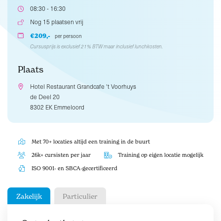
08:30 - 16:30
Nog 15 plaatsen vrij
€209,-
per persoon
Cursusprijs is exclusief 21% BTW maar inclusief lunchkosten.
Plaats
Hotel Restaurant Grandcafe 't Voorhuys
de Deel 20
8302 EK Emmeloord
Met 70+ locaties altijd een training in de buurt
26k+ cursisten per jaar
Training op eigen locatie mogelijk
ISO 9001- en SBCA-gecertificeerd
Zakelijk
Particulier