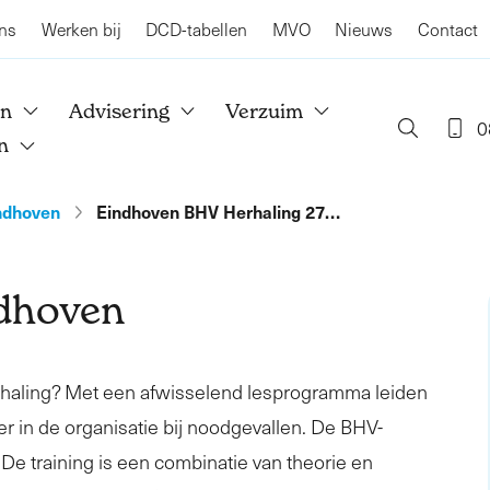
ns
Werken bij
DCD-tabellen
MVO
Nieuws
Contact
en
Advisering
Verzuim
0
n
ndhoven
Eindhoven BHV Herhaling 27…
dhoven
rhaling? Met een afwisselend lesprogramma leiden
er in de organisatie bij noodgevallen. De BHV-
. De training is een combinatie van theorie en