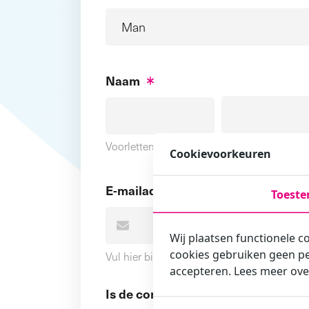
Naam
Voornaam
Voorletters
Cookievoorkeuren
E-mailadres
Toest
Wij plaatsen functionele c
cookies gebruiken geen pe
Vul hier bij voorkeur het e-mailadres in wa
accepteren. Lees meer ove
Is de contactpersoon ook een cursi