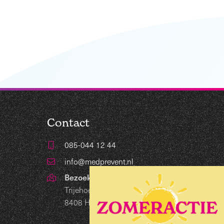
Contact
085-044 12 44
info@medprevent.nl
Bezoekadres
Trijehoek 19
8408 HB Lippenhuizen