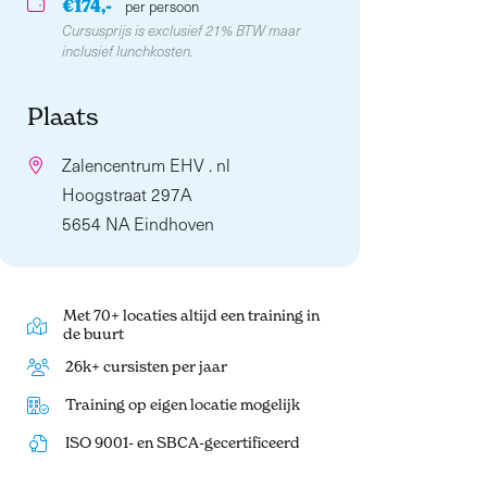
€174,-
per persoon
Cursusprijs is exclusief 21% BTW maar
inclusief lunchkosten.
Plaats
Zalencentrum EHV . nl
Hoogstraat 297A
5654 NA Eindhoven
Met 70+ locaties altijd een training in
de buurt
26k+ cursisten per jaar
Training op eigen locatie mogelijk
ISO 9001- en SBCA-gecertificeerd