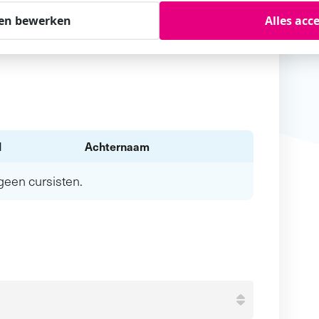
en bewerken
Alles acc
l
Achternaam
n geen
cursisten.