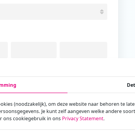
Tussenvoegsel
Achternaam
emming
Det
ookies (noodzakelijk), om deze website naar behoren te lat
rsoonsgegevens. Je kunt zelf aangeven welke andere soorte
armee je zakelijk/administratief correspondeert
r ons cookiegebruik in ons
Privacy Statement
.
st?