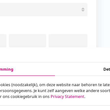
Tussenvoegsel
Achternaam
emming
Det
ookies (noodzakelijk), om deze website naar behoren te lat
rsoonsgegevens. Je kunt zelf aangeven welke andere soorte
armee je zakelijk/administratief correspondeert
r ons cookiegebruik in ons
Privacy Statement
.
st?