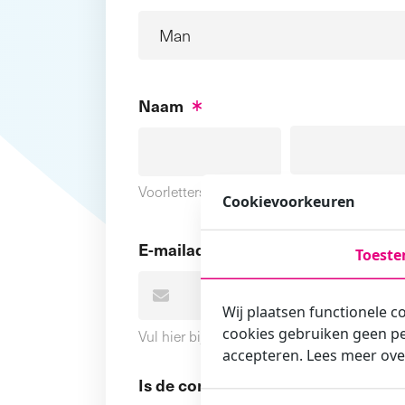
Naam
Voornaam
Voorletters
Cookievoorkeuren
E-mailadres
Toest
Wij plaatsen functionele c
cookies gebruiken geen pe
Vul hier bij voorkeur het e-mailadres in wa
accepteren. Lees meer ove
Is de contactpersoon ook een cursi