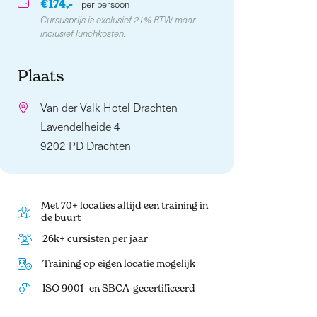
€174,-
per persoon
Cursusprijs is exclusief 21% BTW maar
inclusief lunchkosten.
Plaats
Van der Valk Hotel Drachten
Lavendelheide 4
9202 PD Drachten
Met 70+ locaties altijd een training in
de buurt
26k+ cursisten per jaar
Training op eigen locatie mogelijk
ISO 9001- en SBCA-gecertificeerd