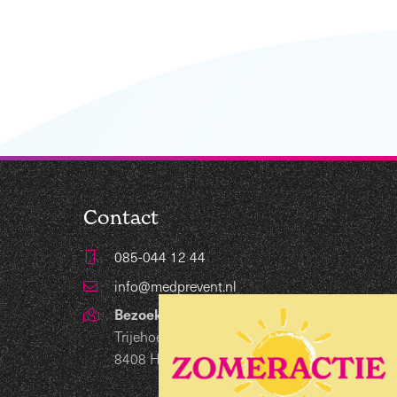
Contact
085-044 12 44
info@medprevent.nl
Bezoekadres
Trijehoek 19
8408 HB Lippenhuizen