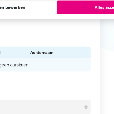
en bewerken
Alles acc
l
Achternaam
n geen
cursisten.