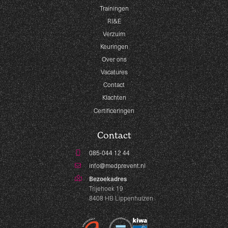
Trainingen
RI&E
Verzuim
Keuringen
Over ons
Vacatures
Contact
Klachten
Certificeringen
Contact
085-044 12 44
info@medprevent.nl
Bezoekadres
Trijehoek 19
8408 HB Lippenhuizen