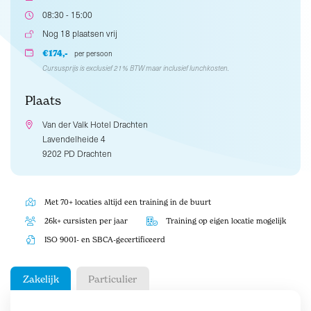
08:30 - 15:00
Nog 18 plaatsen vrij
€174,-
per persoon
Cursusprijs is exclusief 21% BTW maar inclusief lunchkosten.
Plaats
Van der Valk Hotel Drachten
Lavendelheide 4
9202 PD Drachten
Met 70+ locaties altijd een training in de buurt
26k+ cursisten per jaar
Training op eigen locatie mogelijk
ISO 9001- en SBCA-gecertificeerd
Zakelijk
Particulier