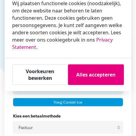
Wij plaatsen functionele cookies (noodzakelijk),
om deze website naar behoren te laten
Vul hier bij voorkeur het e-mailadres in waarmee je
functioneren. Deze cookies gebruiken geen
zakelijk/administratief correspondeert
persoonsgegevens. Je kunt zelf aangeven welke
andere soorten cookies je wilt accepteren. Lees
Is de contactpersoon ook een cursist?
meer over ons cookiegebruik in ons
Privacy
Ja
Statement
.
Nee
Cursisten
Voorkeuren
Alles accepteren
Voeg cursisten toe
bewerken
Voornaam
Er zijn geen
cursisten.
Tussenvoegsel
Voeg Cursist toe
Achternaam
Kies een betaalmethode