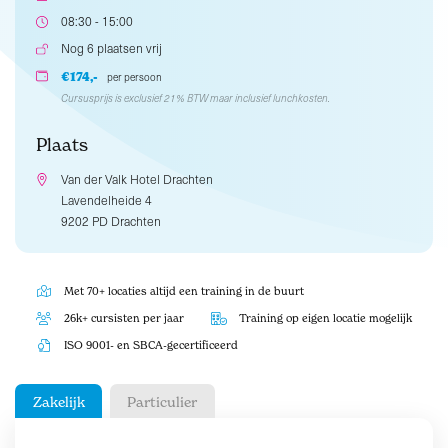
08:30 - 15:00
Nog 6 plaatsen vrij
€174,-
per persoon
Cursusprijs is exclusief 21% BTW maar inclusief lunchkosten.
Plaats
Van der Valk Hotel Drachten
Lavendelheide 4
9202 PD Drachten
Met 70+ locaties altijd een training in de buurt
26k+ cursisten per jaar
Training op eigen locatie mogelijk
ISO 9001- en SBCA-gecertificeerd
Zakelijk
Particulier