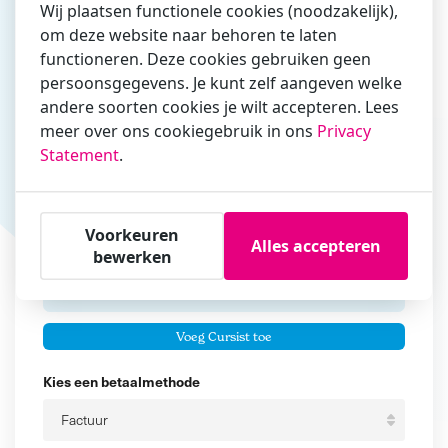
Wij plaatsen functionele cookies (noodzakelijk),
om deze website naar behoren te laten
Vul hier bij voorkeur het e-mailadres in waarmee je
functioneren. Deze cookies gebruiken geen
zakelijk/administratief correspondeert
persoonsgegevens. Je kunt zelf aangeven welke
andere soorten cookies je wilt accepteren. Lees
Is de contactpersoon ook een cursist?
meer over ons cookiegebruik in ons
Privacy
Ja
Statement
.
Nee
Cursisten
Voorkeuren
Alles accepteren
Voeg cursisten toe
bewerken
Voornaam
Er zijn geen
cursisten.
Tussenvoegsel
Voeg Cursist toe
Achternaam
Kies een betaalmethode