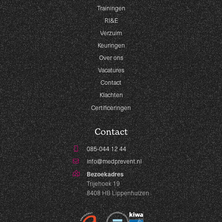
Trainingen
RI&E
Verzuim
Keuringen
Over ons
Vacatures
Contact
Klachten
Certificeringen
Contact
085-044 12 44
info@medprevent.nl
Bezoekadres
Trijehoek 19
8408 HB Lippenhuizen