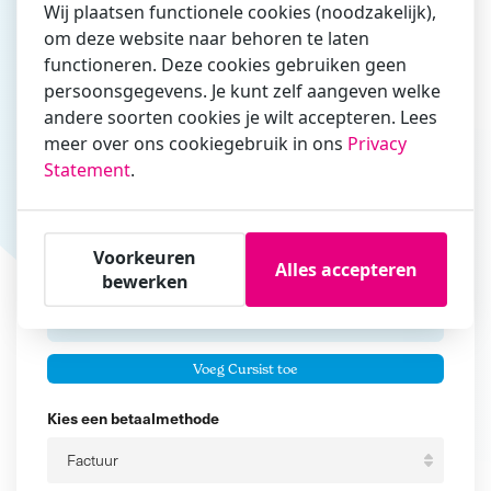
Wij plaatsen functionele cookies (noodzakelijk),
om deze website naar behoren te laten
Vul hier bij voorkeur het e-mailadres in waarmee je
functioneren. Deze cookies gebruiken geen
zakelijk/administratief correspondeert
persoonsgegevens. Je kunt zelf aangeven welke
andere soorten cookies je wilt accepteren. Lees
Is de contactpersoon ook een cursist?
meer over ons cookiegebruik in ons
Privacy
Ja
Statement
.
Nee
Cursisten
Voorkeuren
Alles accepteren
Voeg cursisten toe
bewerken
Voornaam
Er zijn geen
cursisten.
Tussenvoegsel
Voeg Cursist toe
Achternaam
Kies een betaalmethode