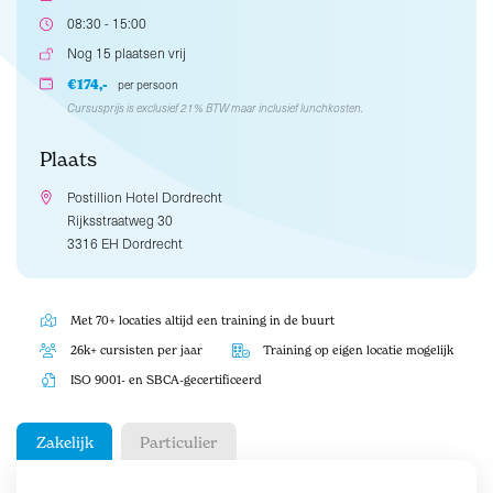
08:30 - 15:00
Nog 15 plaatsen vrij
€174,-
per persoon
Cursusprijs is exclusief 21% BTW maar inclusief lunchkosten.
Plaats
Postillion Hotel Dordrecht
Rijksstraatweg 30
3316 EH Dordrecht
Met 70+ locaties altijd een training in de buurt
26k+ cursisten per jaar
Training op eigen locatie mogelijk
ISO 9001- en SBCA-gecertificeerd
Zakelijk
Particulier