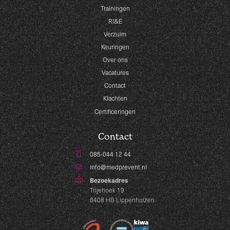
Trainingen
RI&E
Verzuim
Keuringen
Over ons
Vacatures
Contact
Klachten
Certificeringen
Contact
085-044 12 44
info@medprevent.nl
Bezoekadres
Trijehoek 19
8408 HB Lippenhuizen