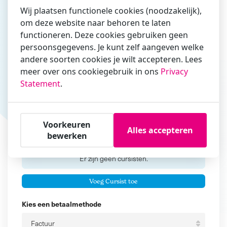
Wij plaatsen functionele cookies (noodzakelijk),
om deze website naar behoren te laten
functioneren. Deze cookies gebruiken geen
Vul hier bij voorkeur het e-mailadres in waarmee je
persoonsgegevens. Je kunt zelf aangeven welke
zakelijk/administratief correspondeert
andere soorten cookies je wilt accepteren. Lees
Is de contactpersoon ook een cursist?
meer over ons cookiegebruik in ons
Privacy
Ja
Statement
.
Nee
Cursisten
Voorkeuren
Alles accepteren
bewerken
Voeg cursisten toe
Voornaam
Er zijn geen
cursisten.
Tussenvoegsel
Voeg Cursist toe
Achternaam
Kies een betaalmethode