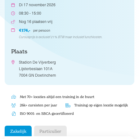
Di 17 november 2026
08:30 - 15:00
Nog 16 plaatsen vrij
€174,-
per persoon
Cursusprijs is exclusief 21% BTW maar inclusief lunchkosten.
Plaats
Stadion De Vijverberg
Lijsterbeslaan 101A
7004 GN Doetinchem
Met 70+ locaties altijd een training in de buurt
26k+ cursisten per jaar
Training op eigen locatie mogelijk
ISO 9001- en SBCA-gecertificeerd
Zakelijk
Particulier