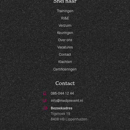
Snel naar
Trainingen
RI&E
Verzuim
Keuringen
Over ons
Vacatures
Contact
Klachten
Certificeringen
Contact
085-044 12 44
info@medprevent.nl
Bezoekadres
Trijehoek 19
8408 HB Lippenhuizen