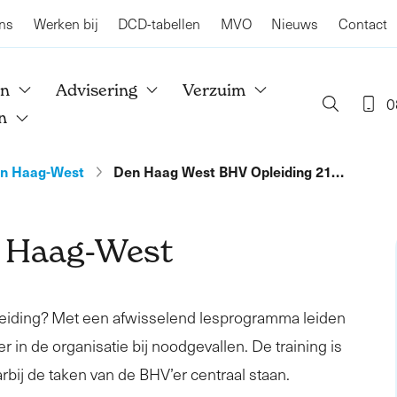
ns
Werken bij
DCD-tabellen
MVO
Nieuws
Contact
en
Advisering
Verzuim
0
n
n Haag-West
Den Haag West BHV Opleiding 21…
n Haag-West
leiding? Met een afwisselend lesprogramma leiden
r in de organisatie bij noodgevallen. De training is
rbij de taken van de BHV’er centraal staan.