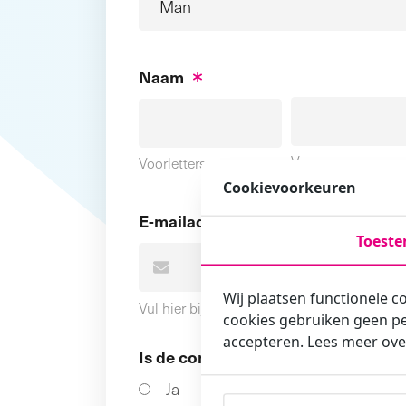
Naam
Voornaam
Voorletters
Cookievoorkeuren
E-mailadres
Toest
Wij plaatsen functionele c
Vul hier bij voorkeur het e-mailadres in wa
cookies gebruiken geen pe
accepteren. Lees meer ove
Is de contactpersoon ook een cursi
Ja