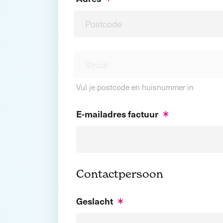
Vul je postcode en huisnummer in
E-mailadres factuur
Contactpersoon
Geslacht