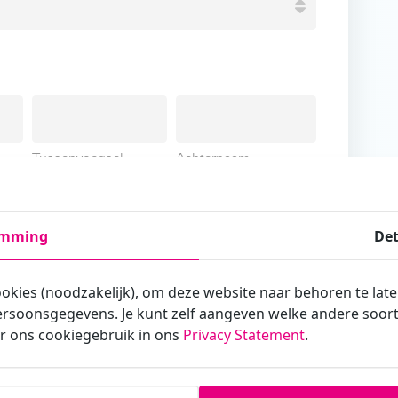
Tussenvoegsel
Achternaam
emming
Det
ookies (noodzakelijk), om deze website naar behoren te lat
armee je zakelijk/administratief correspondeert
rsoonsgegevens. Je kunt zelf aangeven welke andere soorte
r ons cookiegebruik in ons
Privacy Statement
.
st?