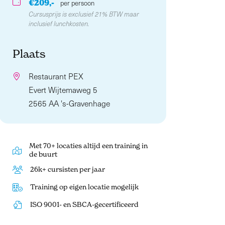
€209,-
per persoon
Cursusprijs is exclusief 21% BTW maar
inclusief lunchkosten.
Plaats
Restaurant PEX
Evert Wijtemaweg 5
2565 AA 's-Gravenhage
Met 70+ locaties altijd een training in
de buurt
26k+ cursisten per jaar
Training op eigen locatie mogelijk
ISO 9001- en SBCA-gecertificeerd