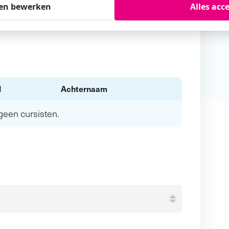
en bewerken
Alles acc
l
Achternaam
n geen
cursisten.