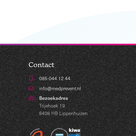
Contact
085-044 12 44
info@medprevent.nl
Bezoekadres
Trijehoek 19
8408 HB Lippenhuizen