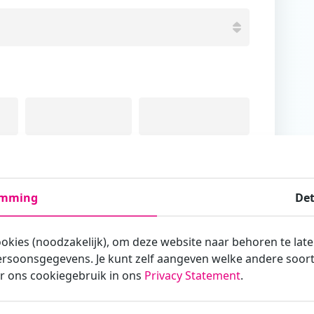
Tussenvoegsel
Achternaam
emming
Det
ookies (noodzakelijk), om deze website naar behoren te lat
rsoonsgegevens. Je kunt zelf aangeven welke andere soorte
armee je zakelijk/administratief correspondeert
r ons cookiegebruik in ons
Privacy Statement
.
st?