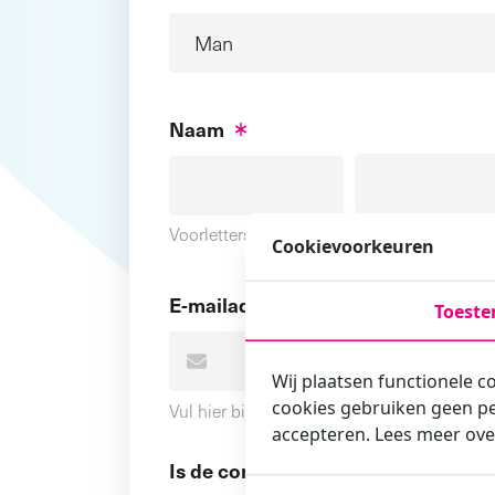
Naam
Voornaam
Voorletters
Cookievoorkeuren
E-mailadres
Toest
Wij plaatsen functionele c
cookies gebruiken geen pe
Vul hier bij voorkeur het e-mailadres in wa
accepteren. Lees meer ove
Is de contactpersoon ook een cursi