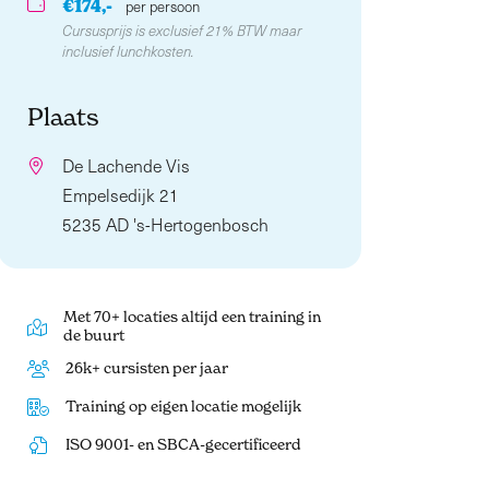
€174,-
per persoon
Cursusprijs is exclusief 21% BTW maar
inclusief lunchkosten.
Plaats
De Lachende Vis
Empelsedijk 21
5235 AD 's-Hertogenbosch
Met 70+ locaties altijd een training in
de buurt
26k+ cursisten per jaar
Training op eigen locatie mogelijk
ISO 9001- en SBCA-gecertificeerd