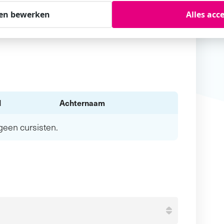
en bewerken
Alles acc
l
Achternaam
n geen
cursisten.