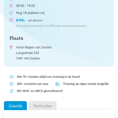
08:30 - 15:00
Nog 18 plaatsen vrij
€174,-
per persoon
Cursusprijs is exclusief 21% BTW maar inclusief lunchkosten.
Plaats
Hotel Wapen van Delden
Langestraat 242
7491 AN Delden
Met 70+ locaties altijd een training in de buurt
26k+ cursisten per jaar
Training op eigen locatie mogelijk
ISO 9001- en SBCA-gecertificeerd
Zakelijk
Particulier