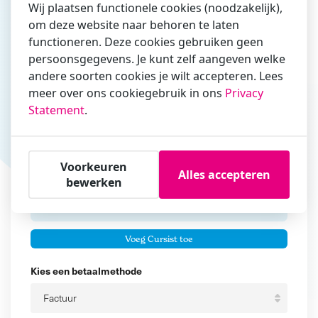
Wij plaatsen functionele cookies (noodzakelijk),
om deze website naar behoren te laten
Vul hier bij voorkeur het e-mailadres in waarmee je
functioneren. Deze cookies gebruiken geen
zakelijk/administratief correspondeert
persoonsgegevens. Je kunt zelf aangeven welke
andere soorten cookies je wilt accepteren. Lees
Is de contactpersoon ook een cursist?
meer over ons cookiegebruik in ons
Privacy
Ja
Statement
.
Nee
Cursisten
Voorkeuren
Alles accepteren
Voeg cursisten toe
bewerken
Voornaam
Er zijn geen
cursisten.
Tussenvoegsel
Voeg Cursist toe
Achternaam
Kies een betaalmethode