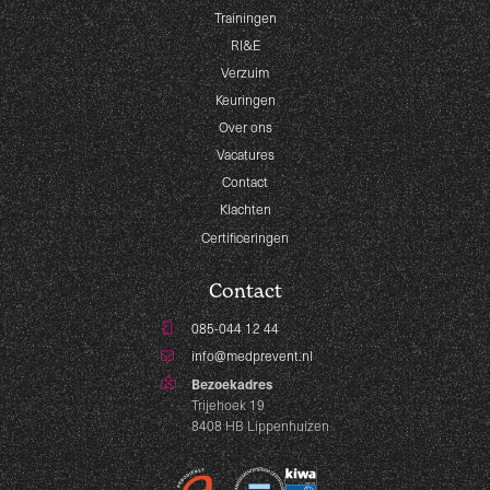
Trainingen
RI&E
Verzuim
Keuringen
Over ons
Vacatures
Contact
Klachten
Certificeringen
Contact
085-044 12 44
info@medprevent.nl
Bezoekadres
Trijehoek 19
8408 HB Lippenhuizen