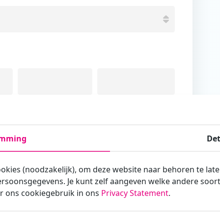
Tussenvoegsel
Achternaam
emming
Det
ookies (noodzakelijk), om deze website naar behoren te lat
rsoonsgegevens. Je kunt zelf aangeven welke andere soorte
armee je zakelijk/administratief correspondeert
r ons cookiegebruik in ons
Privacy Statement
.
st?