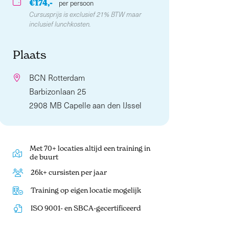
€174,-
per persoon
Cursusprijs is exclusief 21% BTW maar
inclusief lunchkosten.
Plaats
BCN Rotterdam
Barbizonlaan 25
2908 MB Capelle aan den IJssel
Met 70+ locaties altijd een training in
de buurt
26k+ cursisten per jaar
Training op eigen locatie mogelijk
ISO 9001- en SBCA-gecertificeerd