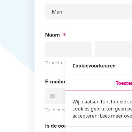
Naam
Voornaam
Voorletters
Cookievoorkeuren
E-mailadres
Toest
Wij plaatsen functionele c
cookies gebruiken geen pe
Vul hier bij voorkeur het e-mailadres in wa
accepteren. Lees meer ove
Is de contactpersoon ook een cursi