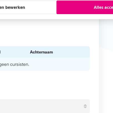
en bewerken
Alles acc
l
Achternaam
n geen
cursisten.