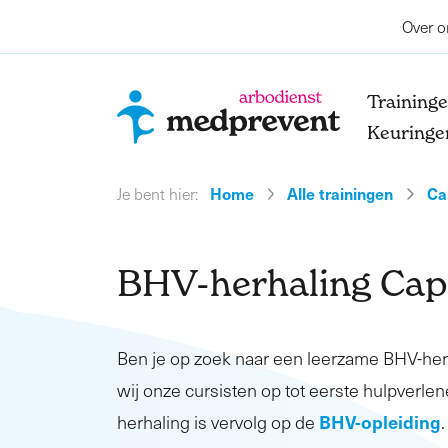
Over o
Training
Keuringe
Home
Alle trainingen
Ca
Je bent hier:
BHV-herhaling Cape
Ben je op zoek naar een leerzame BHV-he
wij onze cursisten op tot eerste hulpverlen
BHV-opleiding
herhaling is vervolg op de