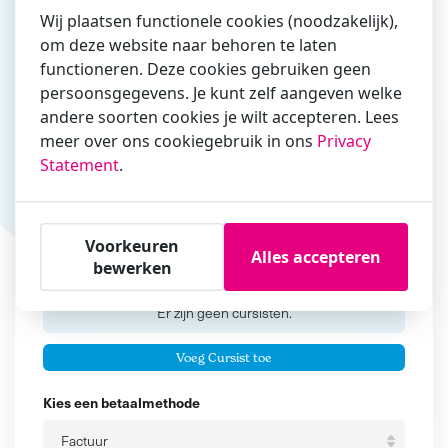
Wij plaatsen functionele cookies (noodzakelijk),
om deze website naar behoren te laten
functioneren. Deze cookies gebruiken geen
Vul hier bij voorkeur het e-mailadres in waarmee je
persoonsgegevens. Je kunt zelf aangeven welke
zakelijk/administratief correspondeert
andere soorten cookies je wilt accepteren. Lees
Is de contactpersoon ook een cursist?
meer over ons cookiegebruik in ons
Privacy
Ja
Statement
.
Nee
Cursisten
Voorkeuren
Alles accepteren
bewerken
Voeg cursisten toe
Voornaam
Er zijn geen
cursisten.
Tussenvoegsel
Voeg Cursist toe
Achternaam
Kies een betaalmethode