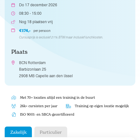
Do 17 december 2026
08:30 - 15:00
Nog 18 plaatsen vrij
€174,-
per persoon
Cursusprijs is exclusief 21% BTW maar inclusief lunchkosten.
Plaats
BCN Rotterdam
Barbizonlaan 25
2908 MB Capelle aan den IJssel
Met 70+ locaties altijd een training in de buurt
26k+ cursisten per jaar
Training op eigen locatie mogelijk
ISO 9001- en SBCA-gecertificeerd
Zakelijk
Particulier