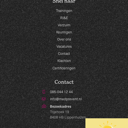
Snel naar
Trainingen
RI&E
Verzuim
Keuringen
Over ons
Vacatures
Contact
Klachten
Certificeringen
Contact
085-044 12 44
info@medprevent.nl
Bezoekadres
Trijehoek 19
8408 HB Lippenhuizen