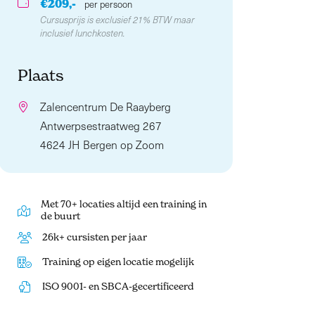
€209,-
per persoon
Cursusprijs is exclusief 21% BTW maar
inclusief lunchkosten.
Plaats
Zalencentrum De Raayberg
Antwerpsestraatweg 267
4624 JH Bergen op Zoom
Met 70+ locaties altijd een training in
de buurt
26k+ cursisten per jaar
Training op eigen locatie mogelijk
ISO 9001- en SBCA-gecertificeerd