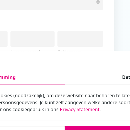
Tussenvoegsel
Achternaam
emming
Det
ookies (noodzakelijk), om deze website naar behoren te lat
armee je zakelijk/administratief correspondeert
rsoonsgegevens. Je kunt zelf aangeven welke andere soorte
r ons cookiegebruik in ons
Privacy Statement
.
st?