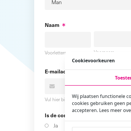
Naam
Voornaam
Voorletters
Cookievoorkeuren
E-mailadres
Toest
Wij plaatsen functionele c
Vul hier bij voorkeur het e-mailadres in wa
cookies gebruiken geen pe
accepteren. Lees meer ove
Is de contactpersoon ook een cursi
Ja