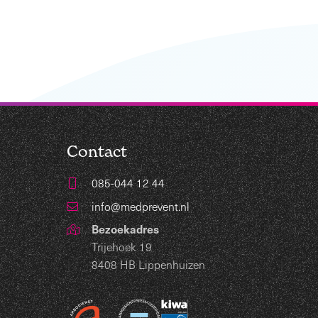
Contact
085-044 12 44
info@medprevent.nl
Bezoekadres
Trijehoek 19
8408 HB Lippenhuizen