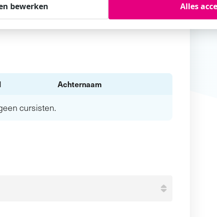
en bewerken
Alles acc
l
Achternaam
n geen
cursisten.