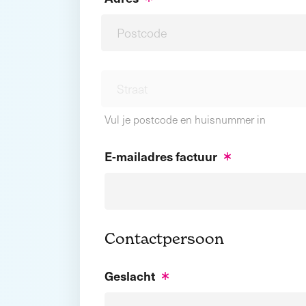
Vul je postcode en huisnummer in
E-mailadres factuur
Contactpersoon
Geslacht