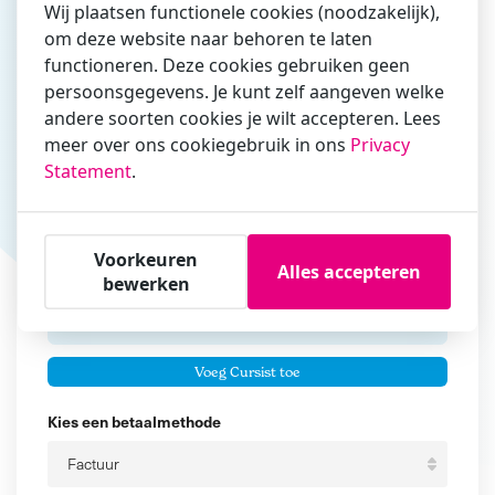
Wij plaatsen functionele cookies (noodzakelijk),
om deze website naar behoren te laten
Vul hier bij voorkeur het e-mailadres in waarmee je
functioneren. Deze cookies gebruiken geen
zakelijk/administratief correspondeert
persoonsgegevens. Je kunt zelf aangeven welke
andere soorten cookies je wilt accepteren. Lees
Is de contactpersoon ook een cursist?
meer over ons cookiegebruik in ons
Privacy
Ja
Statement
.
Nee
Cursisten
Voorkeuren
Alles accepteren
Voeg cursisten toe
bewerken
Voornaam
Er zijn geen
cursisten.
Tussenvoegsel
Voeg Cursist toe
Achternaam
Kies een betaalmethode