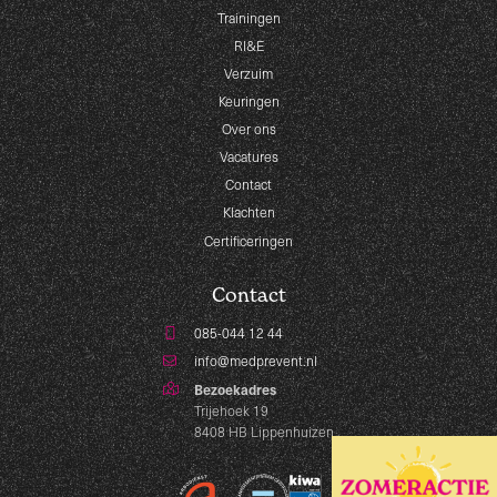
Trainingen
RI&E
Verzuim
Keuringen
Over ons
Vacatures
Contact
Klachten
Certificeringen
Contact
085-044 12 44
info@medprevent.nl
Bezoekadres
Trijehoek 19
8408 HB Lippenhuizen