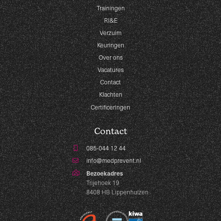
Trainingen
RI&E
Verzuim
Keuringen
Over ons
Vacatures
Contact
Klachten
Certificeringen
Contact
085-044 12 44
info@medprevent.nl
Bezoekadres
Trijehoek 19
8408 HB Lippenhuizen