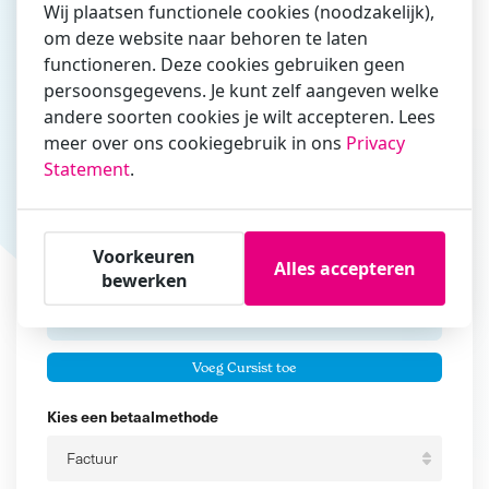
Wij plaatsen functionele cookies (noodzakelijk),
om deze website naar behoren te laten
Vul hier bij voorkeur het e-mailadres in waarmee je
functioneren. Deze cookies gebruiken geen
zakelijk/administratief correspondeert
persoonsgegevens. Je kunt zelf aangeven welke
andere soorten cookies je wilt accepteren. Lees
Is de contactpersoon ook een cursist?
meer over ons cookiegebruik in ons
Privacy
Ja
Statement
.
Nee
Cursisten
Voorkeuren
Alles accepteren
Voeg cursisten toe
bewerken
Voornaam
Er zijn geen
cursisten.
Tussenvoegsel
Voeg Cursist toe
Achternaam
Kies een betaalmethode