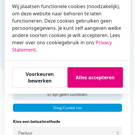
Wij plaatsen functionele cookies (noodzakelijk),
om deze website naar behoren te laten
functioneren. Deze cookies gebruiken geen
Vul hier bij voorkeur het e-mailadres in waarmee je
persoonsgegevens. Je kunt zelf aangeven welke
zakelijk/administratief correspondeert
andere soorten cookies je wilt accepteren. Lees
Is de contactpersoon ook een cursist?
meer over ons cookiegebruik in ons
Privacy
Ja
Statement
.
Nee
Cursisten
Voorkeuren
Alles accepteren
bewerken
Voeg cursisten toe
Voornaam
Er zijn geen
cursisten.
Tussenvoegsel
Voeg Cursist toe
Achternaam
Kies een betaalmethode