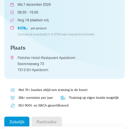
Ma 7 december 2026
08:30 - 15:00
Nog 18 plaatsen vrij
€174,-
per persoon
Cursusprijs is exclusief 21% BTW maar inclusief lunchkosten.
Plaats
Fletcher Hotel-Restaurant Apeldoorn
Soerenseweg 73
7313 EH Apeldoorn
Met 70+ locaties altijd een training in de buurt
26k+ cursisten per jaar
Training op eigen locatie mogelijk
ISO 9001- en SBCA-gecertificeerd
Zakelijk
Particulier