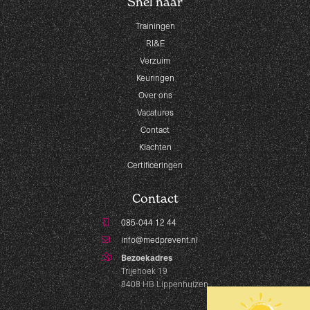
Snel naar
Trainingen
RI&E
Verzuim
Keuringen
Over ons
Vacatures
Contact
Klachten
Certificeringen
Contact
085-044 12 44
info@medprevent.nl
Bezoekadres
Trijehoek 19
8408 HB Lippenhuizen