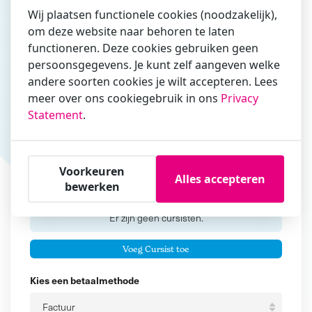
Wij plaatsen functionele cookies (noodzakelijk),
om deze website naar behoren te laten
functioneren. Deze cookies gebruiken geen
Vul hier bij voorkeur het e-mailadres in waarmee je
persoonsgegevens. Je kunt zelf aangeven welke
zakelijk/administratief correspondeert
andere soorten cookies je wilt accepteren. Lees
Is de contactpersoon ook een cursist?
meer over ons cookiegebruik in ons
Privacy
Ja
Statement
.
Nee
Cursisten
Voorkeuren
Alles accepteren
bewerken
Voeg cursisten toe
Voornaam
Er zijn geen
cursisten.
Tussenvoegsel
Voeg Cursist toe
Achternaam
Kies een betaalmethode