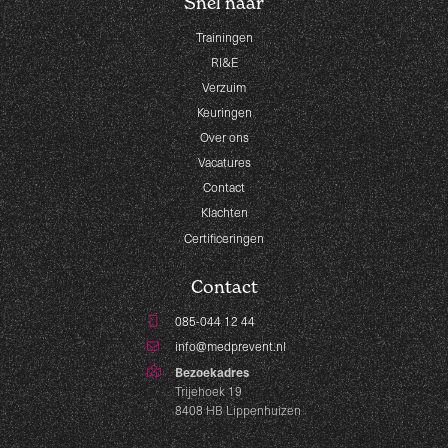
Snel naar
Trainingen
RI&E
Verzuim
Keuringen
Over ons
Vacatures
Contact
Klachten
Certificeringen
Contact
085-044 12 44
info@medprevent.nl
Bezoekadres
Trijehoek 19
8408 HB Lippenhuizen