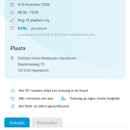
Vr 6 november 2026
08:30 - 15:00
Nog 15 plaatsen vrij
€174,-
per persoon
Cursusprijs is exclusief 21% BTW maar inclusief lunchkosten.
Plaats
Fletcher Hotel-Restaurant Apeldoorn
Soerenseweg 73
7313 EH Apeldoorn
Met 70+ locaties altijd een training in de buurt
26k+ cursisten per jaar
Training op eigen locatie mogelijk
ISO 9001- en SBCA-gecertificeerd
Zakelijk
Particulier