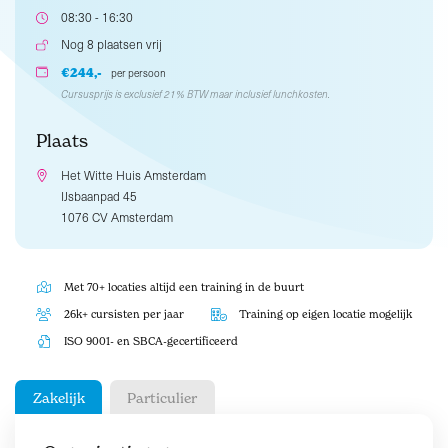
08:30 - 16:30
Nog 8 plaatsen vrij
€244,-
per persoon
Cursusprijs is exclusief 21% BTW maar inclusief lunchkosten.
Plaats
Het Witte Huis Amsterdam
IJsbaanpad 45
1076 CV Amsterdam
Met 70+ locaties altijd een training in de buurt
26k+ cursisten per jaar
Training op eigen locatie mogelijk
ISO 9001- en SBCA-gecertificeerd
Zakelijk
Particulier