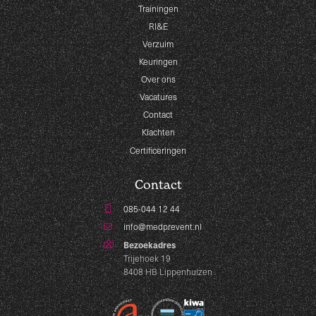
Trainingen
RI&E
Verzuim
Keuringen
Over ons
Vacatures
Contact
Klachten
Certificeringen
Contact
085-044 12 44
info@medprevent.nl
Bezoekadres
Trijehoek 19
8408 HB Lippenhuizen