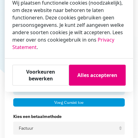
Wij plaatsen functionele cookies (noodzakelijk),
om deze website naar behoren te laten
Vul hier bij voorkeur het e-mailadres in waarmee je
functioneren. Deze cookies gebruiken geen
zakelijk/administratief correspondeert
persoonsgegevens. Je kunt zelf aangeven welke
andere soorten cookies je wilt accepteren. Lees
Is de contactpersoon ook een cursist?
meer over ons cookiegebruik in ons
Privacy
Ja
Statement
.
Nee
Cursisten
Voorkeuren
Alles accepteren
Voeg cursisten toe
bewerken
Voornaam
Er zijn geen
cursisten.
Tussenvoegsel
Voeg Cursist toe
Achternaam
Kies een betaalmethode