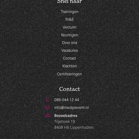
Snel naar
Trainingen
RI&E
Verzuim
Keuringen
Over ons
Vacatures
Contact
Klachten
Certificeringen
Contact
085-044 12 44
info@medprevent.nl
Bezoekadres
Trijehoek 19
8408 HB Lippenhuizen