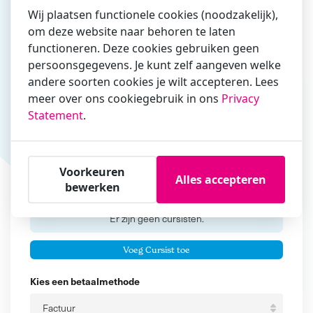
Wij plaatsen functionele cookies (noodzakelijk),
om deze website naar behoren te laten
functioneren. Deze cookies gebruiken geen
Vul hier bij voorkeur het e-mailadres in waarmee je
persoonsgegevens. Je kunt zelf aangeven welke
zakelijk/administratief correspondeert
andere soorten cookies je wilt accepteren. Lees
Is de contactpersoon ook een cursist?
meer over ons cookiegebruik in ons
Privacy
Ja
Statement
.
Nee
Cursisten
Voorkeuren
Alles accepteren
bewerken
Voeg cursisten toe
Voornaam
Er zijn geen
cursisten.
Tussenvoegsel
Voeg Cursist toe
Achternaam
Kies een betaalmethode