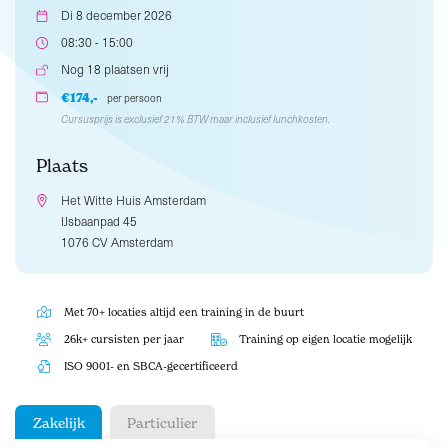
Di 8 december 2026
08:30 - 15:00
Nog 18 plaatsen vrij
€174,-
per persoon
Cursusprijs is exclusief 21% BTW maar inclusief lunchkosten.
Plaats
Het Witte Huis Amsterdam
IJsbaanpad 45
1076 CV Amsterdam
Met 70+ locaties altijd een training in de buurt
26k+ cursisten per jaar
Training op eigen locatie mogelijk
ISO 9001- en SBCA-gecertificeerd
Zakelijk
Particulier