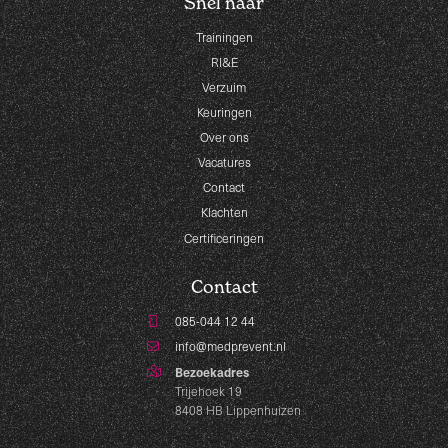
Snel naar
Trainingen
RI&E
Verzuim
Keuringen
Over ons
Vacatures
Contact
Klachten
Certificeringen
Contact
085-044 12 44
info@medprevent.nl
Bezoekadres
Trijehoek 19
8408 HB Lippenhuizen