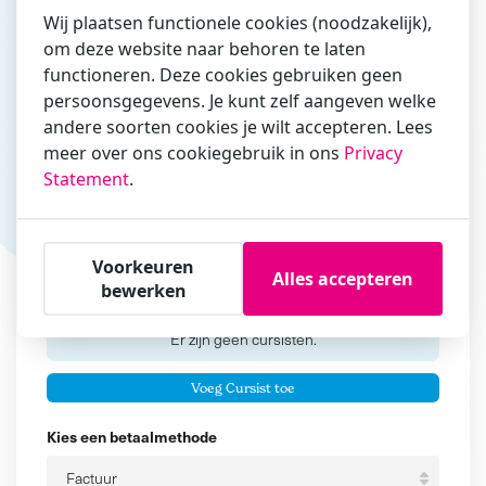
Wij plaatsen functionele cookies (noodzakelijk),
om deze website naar behoren te laten
functioneren. Deze cookies gebruiken geen
Vul hier bij voorkeur het e-mailadres in waarmee je
persoonsgegevens. Je kunt zelf aangeven welke
zakelijk/administratief correspondeert
andere soorten cookies je wilt accepteren. Lees
Is de contactpersoon ook een cursist?
meer over ons cookiegebruik in ons
Privacy
Ja
Statement
.
Nee
Cursisten
Voorkeuren
Alles accepteren
bewerken
Voeg cursisten toe
Voornaam
Er zijn geen
cursisten.
Tussenvoegsel
Voeg Cursist toe
Achternaam
Kies een betaalmethode