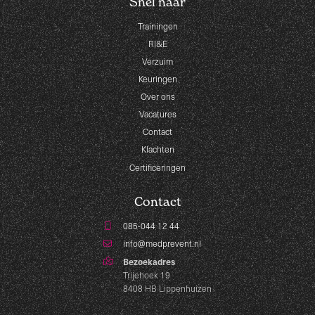
Snel naar
Trainingen
RI&E
Verzuim
Keuringen
Over ons
Vacatures
Contact
Klachten
Certificeringen
Contact
085-044 12 44
info@medprevent.nl
Bezoekadres
Trijehoek 19
8408 HB Lippenhuizen