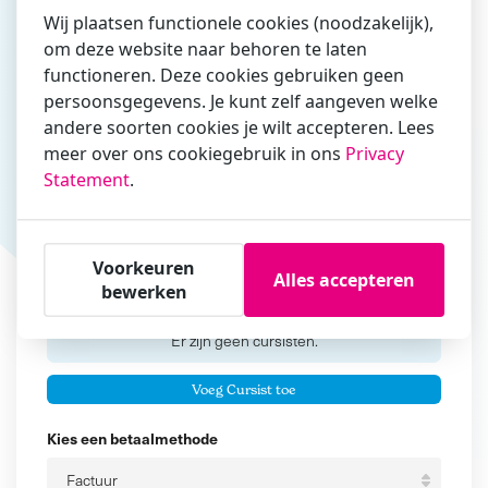
Wij plaatsen functionele cookies (noodzakelijk),
om deze website naar behoren te laten
functioneren. Deze cookies gebruiken geen
Vul hier bij voorkeur het e-mailadres in waarmee je
persoonsgegevens. Je kunt zelf aangeven welke
zakelijk/administratief correspondeert
andere soorten cookies je wilt accepteren. Lees
Is de contactpersoon ook een cursist?
meer over ons cookiegebruik in ons
Privacy
Ja
Statement
.
Nee
Cursisten
Voorkeuren
Alles accepteren
bewerken
Voeg cursisten toe
Voornaam
Er zijn geen
cursisten.
Tussenvoegsel
Voeg Cursist toe
Achternaam
Kies een betaalmethode