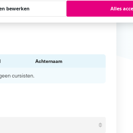
en bewerken
Alles acc
l
Achternaam
n geen
cursisten.