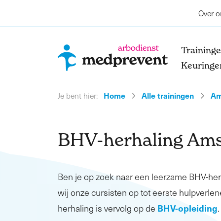
Over o
Training
Keuringe
Home
Alle trainingen
Am
Je bent hier:
BHV-herhaling Ams
Ben je op zoek naar een leerzame BHV-he
wij onze cursisten op tot eerste hulpverlen
BHV-opleiding
herhaling is vervolg op de