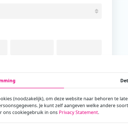
Tussenvoegsel
Achternaam
emming
Det
ookies (noodzakelijk), om deze website naar behoren te lat
rsoonsgegevens. Je kunt zelf aangeven welke andere soorte
armee je zakelijk/administratief correspondeert
r ons cookiegebruik in ons
Privacy Statement
.
st?