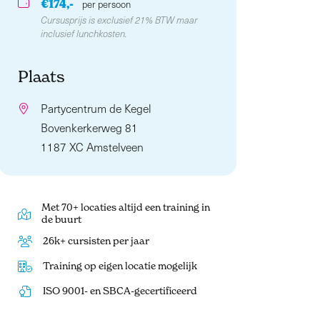
€174,-
per persoon
Cursusprijs is exclusief 21% BTW maar
inclusief lunchkosten.
Plaats
Partycentrum de Kegel
Bovenkerkerweg 81
1187 XC Amstelveen
Met 70+ locaties altijd een training in
de buurt
26k+ cursisten per jaar
Training op eigen locatie mogelijk
ISO 9001- en SBCA-gecertificeerd