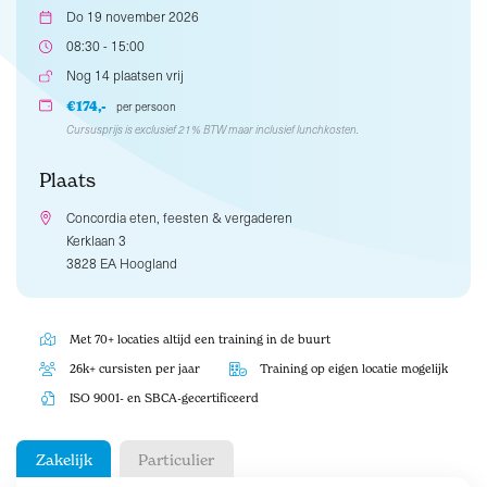
Do 19 november 2026
08:30 - 15:00
Nog 14 plaatsen vrij
€174,-
per persoon
Cursusprijs is exclusief 21% BTW maar inclusief lunchkosten.
Plaats
Concordia eten, feesten & vergaderen
Kerklaan 3
3828 EA Hoogland
Met 70+ locaties altijd een training in de buurt
26k+ cursisten per jaar
Training op eigen locatie mogelijk
ISO 9001- en SBCA-gecertificeerd
Zakelijk
Particulier