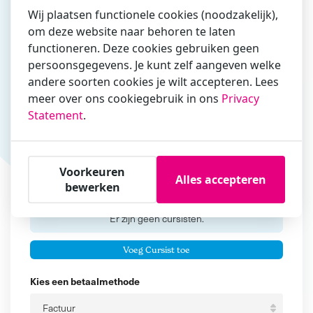
Wij plaatsen functionele cookies (noodzakelijk),
om deze website naar behoren te laten
functioneren. Deze cookies gebruiken geen
Vul hier bij voorkeur het e-mailadres in waarmee je
persoonsgegevens. Je kunt zelf aangeven welke
zakelijk/administratief correspondeert
andere soorten cookies je wilt accepteren. Lees
Is de contactpersoon ook een cursist?
meer over ons cookiegebruik in ons
Privacy
Ja
Statement
.
Nee
Cursisten
Voorkeuren
Alles accepteren
bewerken
Voeg cursisten toe
Voornaam
Er zijn geen
cursisten.
Tussenvoegsel
Voeg Cursist toe
Achternaam
Kies een betaalmethode