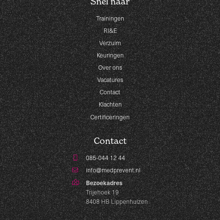
Snel naar
Trainingen
RI&E
Verzuim
Keuringen
Over ons
Vacatures
Contact
Klachten
Certificeringen
Contact
085-044 12 44
info@medprevent.nl
Bezoekadres
Trijehoek 19
8408 HB Lippenhuizen