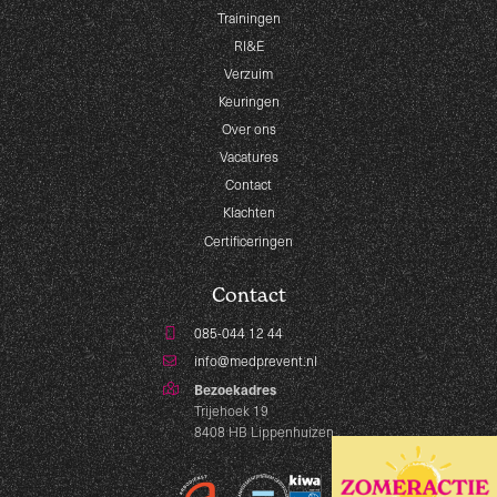
Trainingen
RI&E
Verzuim
Keuringen
Over ons
Vacatures
Contact
Klachten
Certificeringen
Contact
085-044 12 44
info@medprevent.nl
Bezoekadres
Trijehoek 19
8408 HB Lippenhuizen