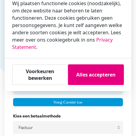
Wij plaatsen functionele cookies (noodzakelijk),
om deze website naar behoren te laten
Vul hier bij voorkeur het e-mailadres in waarmee je
functioneren. Deze cookies gebruiken geen
zakelijk/administratief correspondeert
persoonsgegevens. Je kunt zelf aangeven welke
andere soorten cookies je wilt accepteren. Lees
Is de contactpersoon ook een cursist?
meer over ons cookiegebruik in ons
Privacy
Ja
Statement
.
Nee
Cursisten
Voorkeuren
Alles accepteren
Voeg cursisten toe
bewerken
Voornaam
Er zijn geen
cursisten.
Tussenvoegsel
Voeg Cursist toe
Achternaam
Kies een betaalmethode