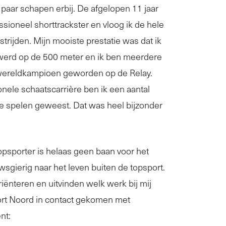
paar schapen erbij. De afgelopen 11 jaar
essioneel shorttrackster en vloog ik de hele
trijden. Mijn mooiste prestatie was dat ik
erd op de 500 meter en ik ben meerdere
wereldkampioen geworden op de Relay.
onele schaatscarrière ben ik een aantal
e spelen geweest. Dat was heel bijzonder
psporter is helaas geen baan voor het
wsgierig naar het leven buiten de topsport.
iënteren en uitvinden welk werk bij mij
port Noord in contact gekomen met
nt: