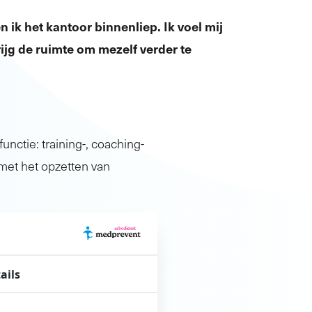
en ik het kantoor binnenliep. Ik voel mij
ijg de ruimte om mezelf verder te
nctie: training-, coaching-
met het opzetten van
 tijdens mijn werk!”
m van de langebaanploeg
ails
d om mijn kennis en
eze rol sluit goed aan bij