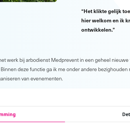
“Het klikte gelijk to
hier welkom en ik kr
ontwikkelen.”
het werk bij arbodienst Medprevent in een geheel nieuwe fu
Binnen deze functie ga ik me onder andere bezighouden 
organiseren van evenementen.
eb opgedaan in de topsport wil ik graag inzetten
nst Medprevent ben ik onderdeel van het begeleidingstea
emming
Det
erbij heb ik een coachende rol en krijg ik de mogelijkhei
 jonge sporters die aan het begin van hun carrière staan. D