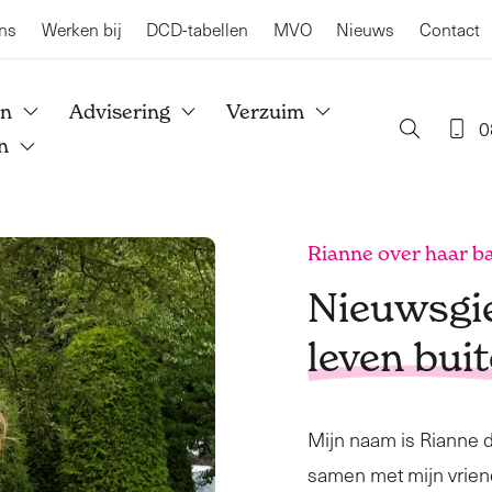
ns
Werken bij
DCD-tabellen
MVO
Nieuws
Contact
en
Advisering
Verzuim
0
n
Rianne over haar b
Nieuwsgie
leven bui
Mijn naam is Rianne d
samen met mijn vrien