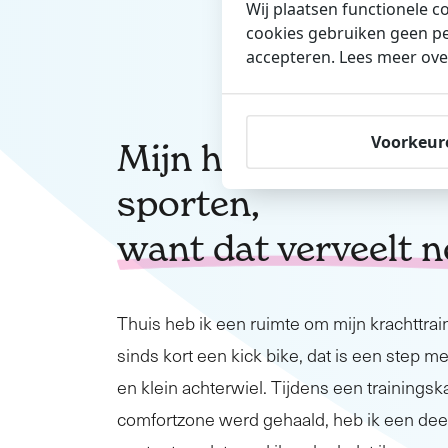
Wij plaatsen functionele c
mijn nieuwe functie, mijn er
cookies gebruiken geen pe
bedrijfsleven.
accepteren. Lees meer ove
Voorkeur
Mijn hobby is nog 
sporten,
want dat verveelt n
Thuis heb ik een ruimte om mijn krachttrai
sinds kort een kick bike, dat is een step m
en klein achterwiel. Tijdens een trainingsk
comfortzone werd gehaald, heb ik een deel