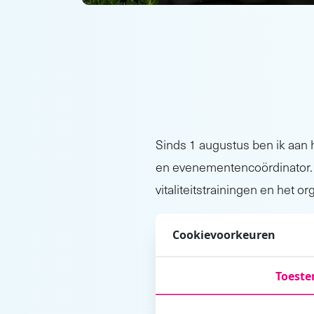
Sinds 1 augustus ben ik aan 
en evenementencoördinator. 
vitaliteitstrainingen en het 
“De ervaringen die ik h
Cookievoorkeuren
Naast mijn baan bij arbodie
Toest
Development Team Fryslân. Hi
ervaringen over te brengen op