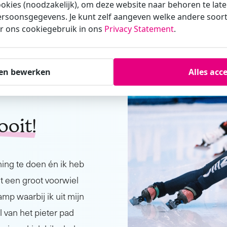
ookies (noodzakelijk), om deze website naar behoren te lat
varingen met het coachen van de schaatsploeg zijn ook toe 
rsoonsgegevens. Je kunt zelf aangeven welke andere soorte
r ons cookiegebruik in ons
Privacy Statement
.
en bewerken
Alles acc
steeds
ooit!
ning te doen én ik heb
et een groot voorwiel
amp waarbij ik uit mijn
 van het pieter pad