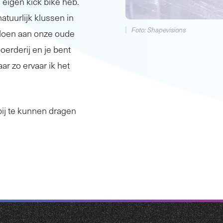
n eigen kick bike heb.
atuurlijk klussen in
Foto: Shapevisions
 doen aan onze oude
oerderij en je bent
ar zo ervaar ik het
bij te kunnen dragen