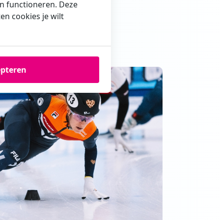
en functioneren. Deze
te passen in het
n cookies je wilt
epteren