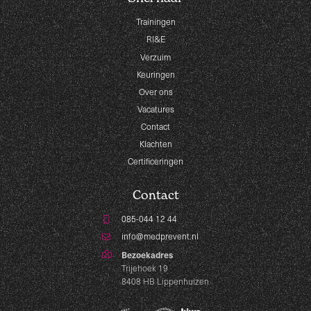
Trainingen
RI&E
Verzuim
Keuringen
Over ons
Vacatures
Contact
Klachten
Certificeringen
Contact
085-044 12 44
info@medprevent.nl
Bezoekadres
Trijehoek 19
8408 HB Lippenhuizen