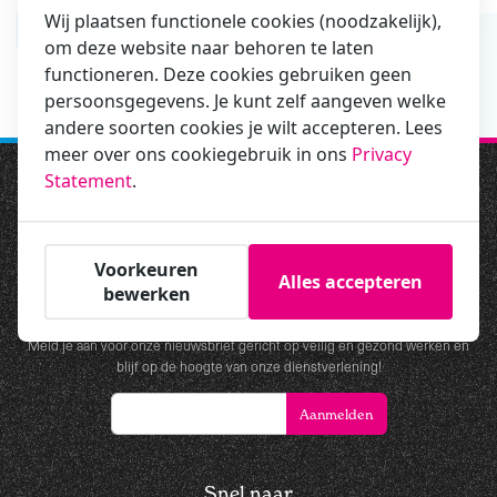
Mail ons
Wij plaatsen functionele cookies (noodzakelijk),
om deze website naar behoren te laten
info@medprevent.nl
functioneren. Deze cookies gebruiken geen
persoonsgegevens. Je kunt zelf aangeven welke
andere soorten cookies je wilt accepteren. Lees
meer over ons cookiegebruik in ons
Privacy
Statement
.
Voorkeuren
Alles accepteren
bewerken
Nieuwsbrief
Meld je aan voor onze nieuwsbrief gericht op veilig en gezond werken en
blijf op de hoogte van onze dienstverlening!
Snel naar