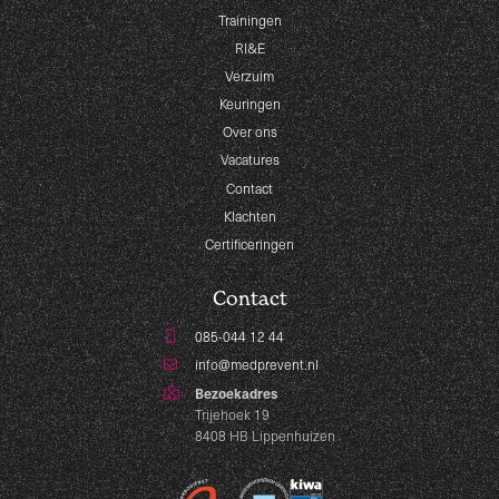
Trainingen
RI&E
Verzuim
Keuringen
Over ons
Vacatures
Contact
Klachten
Certificeringen
Contact
085-044 12 44
info@medprevent.nl
Bezoekadres
Trijehoek 19
8408 HB Lippenhuizen