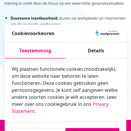
training is uniek door de focus op vier essentiële gesprekssituaties:
Duurzame inzetbaarheid:
sturen op werkplezier en meenemen
van de gezonde werknemer.
Het ziekgesprek:
professioneel reageren bij verzuim en het
Cookievoorkeuren
juiste verzuimgesprek voeren.
Relationele gesprekken:
complimenten geven/erkennen
Toestemming
Details
(belangrijk voor de relatie).
Grensgesprekken:
effectief aanspreken op ongewenst gedrag
of weerstand.
Wij plaatsen functionele cookies (noodzakelijk),
om deze website naar behoren te laten
We nemen ruim de tijd om te oefenen met realistische
functioneren. Deze cookies gebruiken geen
verzuimcasuïstiek (proces, tactiek, welke deskundige inschakelen)
persoonsgegevens. Je kunt zelf aangeven welke
en het omgaan met weerstand (“werknemer doet het niet, maar wil
andere soorten cookies je wilt accepteren. Lees
meer over ons cookiegebruik in ons
Privacy
wel”).
Statement
.