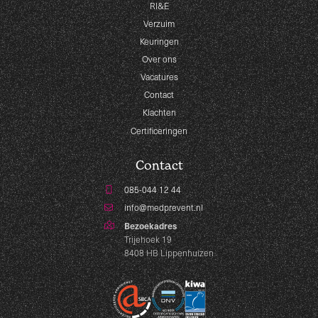
RI&E
Verzuim
Keuringen
Over ons
Vacatures
Contact
Klachten
Certificeringen
Contact
085-044 12 44
info@medprevent.nl
Bezoekadres
Trijehoek 19
8408 HB Lippenhuizen