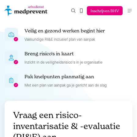
Inschrijven BHV
Veilig en gezond werken begint hier
Vakkundige RI&E inclusief plan van aanpak
Breng risico's in kaart
Inzicht in de veiligheidsrisico's in je organisatie
Pak knelpunten planmatig aan
Met een plan van aanpak ga je gericht aan de slag
Vraag een risico-
inventarisatie & -evaluatie
(RI&E) aan