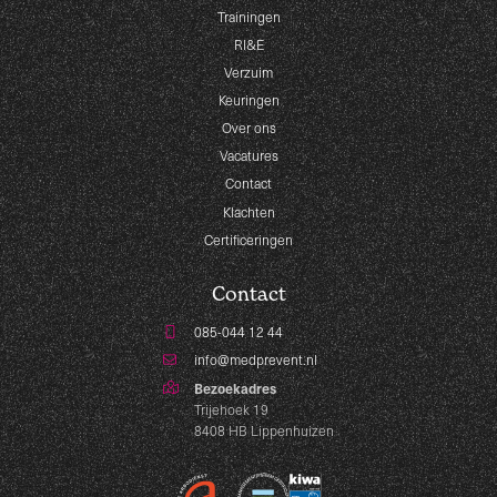
Trainingen
RI&E
Verzuim
Keuringen
Over ons
Vacatures
Contact
Klachten
Certificeringen
Contact
085-044 12 44
info@medprevent.nl
Bezoekadres
Trijehoek 19
8408 HB Lippenhuizen