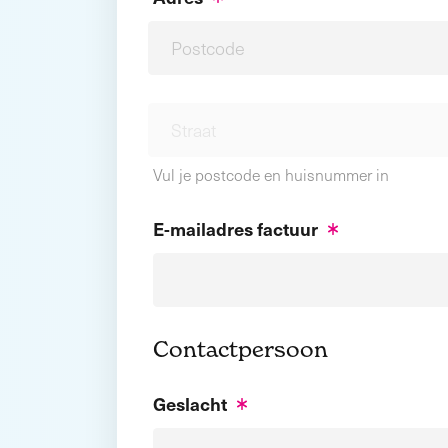
Vul je postcode en huisnummer in
E-mailadres factuur
Contactpersoon
Geslacht