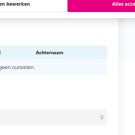
en bewerken
Alles acc
l
Achternaam
n geen
cursisten.