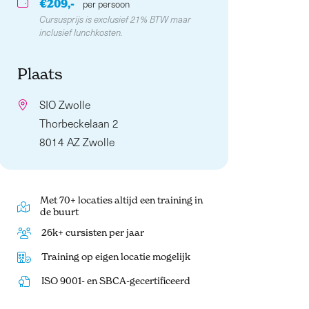
€209,-
per persoon
Cursusprijs is exclusief 21% BTW maar
inclusief lunchkosten.
Plaats
SIO Zwolle
Thorbeckelaan 2
8014 AZ Zwolle
Met 70+ locaties altijd een training in
de buurt
26k+ cursisten per jaar
Training op eigen locatie mogelijk
ISO 9001- en SBCA-gecertificeerd