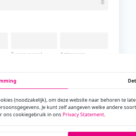
Tussenvoegsel
Achternaam
emming
Det
ookies (noodzakelijk), om deze website naar behoren te lat
armee je zakelijk/administratief correspondeert
rsoonsgegevens. Je kunt zelf aangeven welke andere soorte
r ons cookiegebruik in ons
Privacy Statement
.
st?