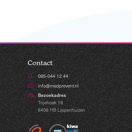
Contact
085-044 12 44
info@medprevent.nl
Bezoekadres
Trijehoek 19
8408 HB Lippenhuizen