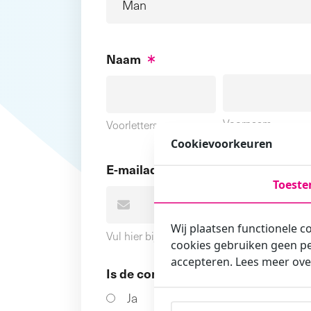
Naam
Voornaam
Voorletters
Cookievoorkeuren
E-mailadres
Toest
Wij plaatsen functionele c
Vul hier bij voorkeur het e-mailadres in wa
cookies gebruiken geen pe
accepteren. Lees meer ove
Is de contactpersoon ook een cursi
Ja