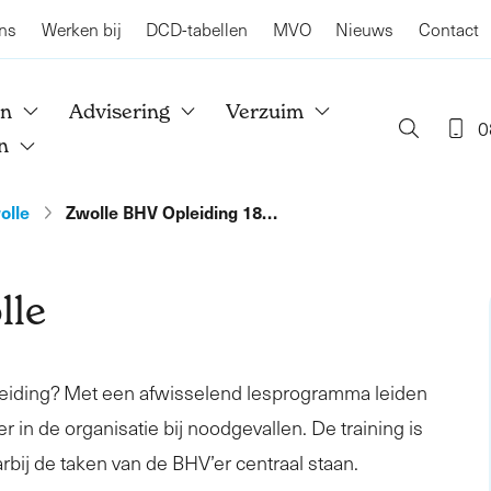
ns
Werken bij
DCD-tabellen
MVO
Nieuws
Contact
en
Advisering
Verzuim
0
n
olle
Zwolle BHV Opleiding 18…
lle
leiding? Met een afwisselend lesprogramma leiden
r in de organisatie bij noodgevallen. De training is
rbij de taken van de BHV’er centraal staan.