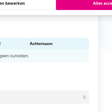
en bewerken
Alles acc
l
Achternaam
n geen
cursisten.