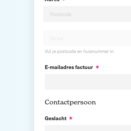
Vul je postcode en huisnummer in
E-mailadres factuur
Contactpersoon
Geslacht