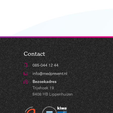
Contact
085-044 12 44
info@medprevent.nl
Bezoekadres
Trijehoek 19
8408 HB Lippenhuizen