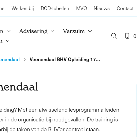
ns
Werken bij
DCD-tabellen
MVO
Nieuws
Contact
en
Advisering
Verzuim
0
n
enendaal
Veenendaal BHV Opleiding 17…
nendaal
leiding? Met een afwisselend lesprogramma leiden
r in de organisatie bij noodgevallen. De training is
rbij de taken van de BHV’er centraal staan.