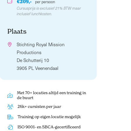
€209,-
per persoon
Cursusprijs is exclusief 21% BTW maar
inclusief lunchkosten.
Plaats
Stichting Royal Mission
Productions
De Schutterij 10
3905 PL Veenendaal
Met 70+ locaties altijd een training in
de buurt
26k+ cursisten per jaar
Training op eigen locatie mogelijk
ISO 9001- en SBCA-gecertificeerd