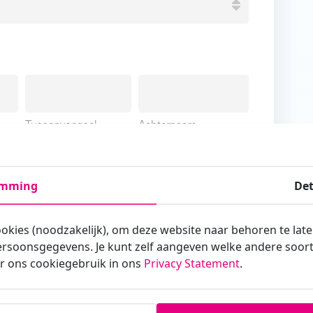
Tussenvoegsel
Achternaam
emming
Det
ookies (noodzakelijk), om deze website naar behoren te lat
armee je zakelijk/administratief correspondeert
rsoonsgegevens. Je kunt zelf aangeven welke andere soorte
r ons cookiegebruik in ons
Privacy Statement
.
st?