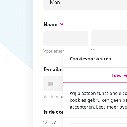
Naam
Voornaam
Voorletters
Cookievoorkeuren
E-mailadres
Toest
Wij plaatsen functionele c
Vul hier bij voorkeur het e-mailadres in wa
cookies gebruiken geen pe
accepteren. Lees meer ove
Is de contactpersoon ook een cursi
Ja