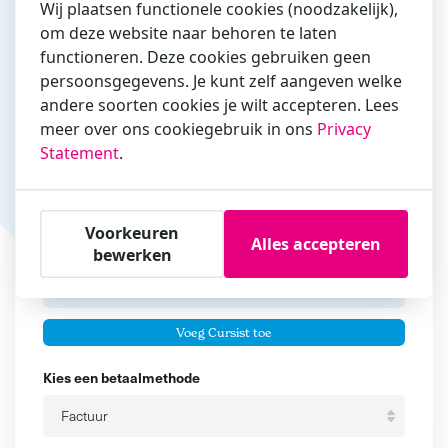
Wij plaatsen functionele cookies (noodzakelijk),
om deze website naar behoren te laten
Vul hier bij voorkeur het e-mailadres in waarmee je
functioneren. Deze cookies gebruiken geen
zakelijk/administratief correspondeert
persoonsgegevens. Je kunt zelf aangeven welke
andere soorten cookies je wilt accepteren. Lees
Is de contactpersoon ook een cursist?
meer over ons cookiegebruik in ons
Privacy
Ja
Statement
.
Nee
Cursisten
Voorkeuren
Alles accepteren
Voeg cursisten toe
bewerken
Voornaam
Er zijn geen
cursisten.
Tussenvoegsel
Voeg Cursist toe
Achternaam
Kies een betaalmethode