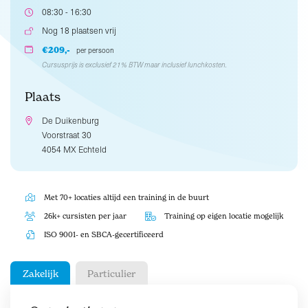
08:30 - 16:30
Nog 18 plaatsen vrij
€209,-
per persoon
Cursusprijs is exclusief 21% BTW maar inclusief lunchkosten.
Plaats
De Duikenburg
Voorstraat 30
4054 MX Echteld
Met 70+ locaties altijd een training in de buurt
26k+ cursisten per jaar
Training op eigen locatie mogelijk
ISO 9001- en SBCA-gecertificeerd
Zakelijk
Particulier