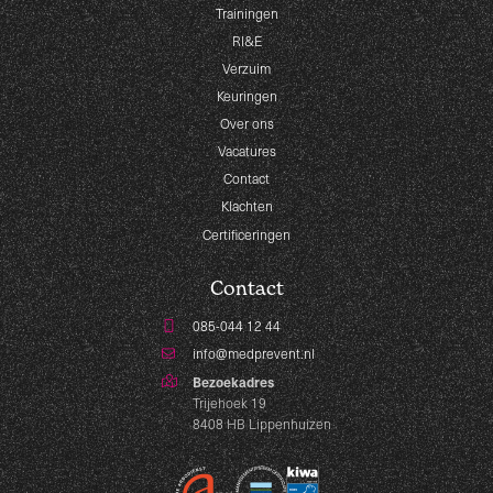
Trainingen
RI&E
Verzuim
Keuringen
Over ons
Vacatures
Contact
Klachten
Certificeringen
Contact
085-044 12 44
info@medprevent.nl
Bezoekadres
Trijehoek 19
8408 HB Lippenhuizen