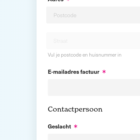
Vul je postcode en huisnummer in
E-mailadres factuur
Contactpersoon
Geslacht