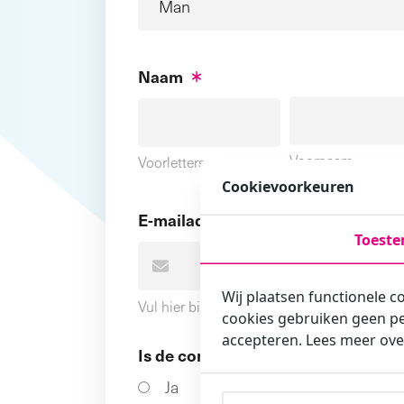
Naam
Voornaam
Voorletters
Cookievoorkeuren
E-mailadres
Toest
Wij plaatsen functionele c
Vul hier bij voorkeur het e-mailadres in wa
cookies gebruiken geen pe
accepteren. Lees meer ove
Is de contactpersoon ook een cursi
Ja