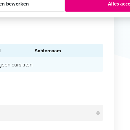
en bewerken
Alles acc
l
Achternaam
n geen
cursisten.