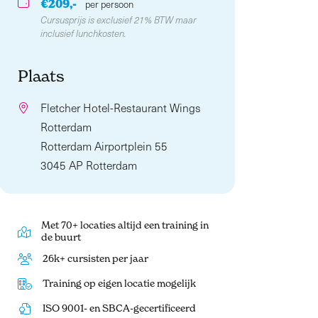
€209,-
per persoon
Cursusprijs is exclusief 21% BTW maar
inclusief lunchkosten.
Plaats
Fletcher Hotel-Restaurant Wings
Rotterdam
Rotterdam Airportplein 55
3045 AP Rotterdam
Met 70+ locaties altijd een training in
de buurt
26k+ cursisten per jaar
Training op eigen locatie mogelijk
ISO 9001- en SBCA-gecertificeerd