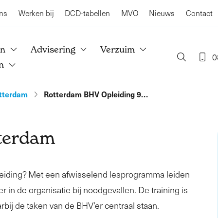
ns
Werken bij
DCD-tabellen
MVO
Nieuws
Contact
en
Advisering
Verzuim
0
n
tterdam
Rotterdam BHV Opleiding 9…
terdam
leiding? Met een afwisselend lesprogramma leiden
r in de organisatie bij noodgevallen. De training is
rbij de taken van de BHV’er centraal staan.