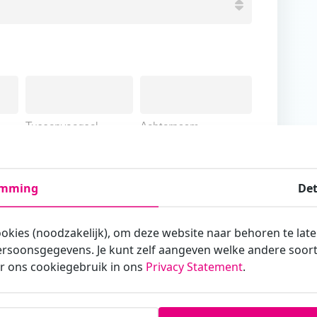
Tussenvoegsel
Achternaam
emming
Det
ookies (noodzakelijk), om deze website naar behoren te lat
armee je zakelijk/administratief correspondeert
rsoonsgegevens. Je kunt zelf aangeven welke andere soorte
r ons cookiegebruik in ons
Privacy Statement
.
st?