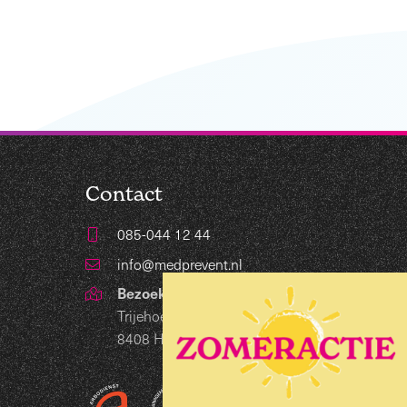
Contact
085-044 12 44
info@medprevent.nl
Bezoekadres
Trijehoek 19
8408 HB Lippenhuizen