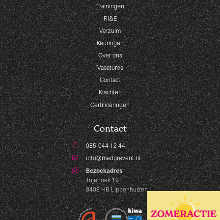
Trainingen
RI&E
Verzuim
Keuringen
Over ons
Vacatures
Contact
Klachten
Certificeringen
Contact
085-044 12 44
info@medprevent.nl
Bezoekadres
Trijehoek 19
8408 HB Lippenhuizen