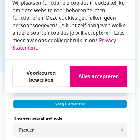
Wij plaatsen functionele cookies (noodzakelijk),
om deze website naar behoren te laten
Vul hier bij voorkeur het e-mailadres in waarmee je
functioneren. Deze cookies gebruiken geen
zakelijk/administratief correspondeert
persoonsgegevens. Je kunt zelf aangeven welke
andere soorten cookies je wilt accepteren. Lees
Is de contactpersoon ook een cursist?
meer over ons cookiegebruik in ons
Privacy
Ja
Statement
.
Nee
Cursisten
Voorkeuren
Alles accepteren
Voeg cursisten toe
bewerken
Voornaam
Er zijn geen
cursisten.
Tussenvoegsel
Voeg Cursist toe
Achternaam
Kies een betaalmethode