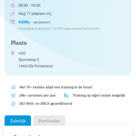
08:30 - 16:30
Nog 17 plaatsen vrij
€209,-
per persoon
Cursusprijs is exclusief 21% BTW maar inclusief lunchkosten.
Plaats
H20
Spinnekop 2
1444 GN Purmerend
Met 70+ locaties altijd een training in de buurt
26k+ cursisten per jaar
Training op eigen locatie mogelijk
ISO 9001- en SBCA-gecertificeerd
Zakelijk
Particulier