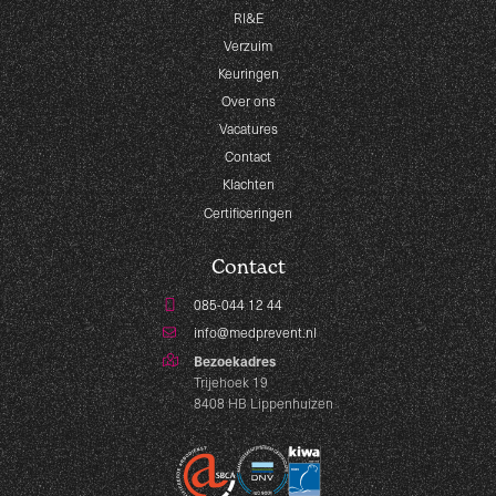
RI&E
Verzuim
Keuringen
Over ons
Vacatures
Contact
Klachten
Certificeringen
Contact
085-044 12 44
info@medprevent.nl
Bezoekadres
Trijehoek 19
8408 HB Lippenhuizen