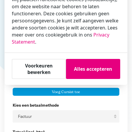
om deze website naar behoren te laten
Vul hier bij voorkeur het e-mailadres in waarmee je
functioneren. Deze cookies gebruiken geen
zakelijk/administratief correspondeert
persoonsgegevens. Je kunt zelf aangeven welke
Is de contactpersoon ook een cursist?
andere soorten cookies je wilt accepteren. Lees
Ja
meer over ons cookiegebruik in ons
Privacy
Statement
.
Nee
Cursisten
Voorkeuren
Voeg cursisten toe
Alles accepteren
bewerken
Voornaam
Er zijn geen
cursisten.
Tussenvoegsel
Voeg Cursist toe
Achternaam
Kies een betaalmethode
Totaal (incl. btw)