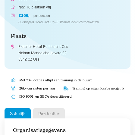
Nog 16 plaatsen vrij
€209,-
per persoon
Cursusprijs is exclusief 21% BTW maar inclusief lunchkosten.
Plaats
Fletcher Hotel-Restaurant Oss
Nelson Mandelaboulevard 22
5342 CZ Oss
Met 70+ locaties altijd een training in de buurt
26k+ cursisten per jaar
Training op eigen locatie mogelijk
ISO 9001- en SBCA-gecertificeerd
Zakelijk
Particulier
Organisatiegegevens