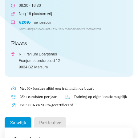
08:30 - 16:30
Nog 18 plaatsen vrij
€209,-
per persoon
Cursusprijs is exclusief 21% BTW maar inclusief lunchkosten.
Plaats
Nij Franjum Doarpshûs
Franjumbuorsterpaed 12
9034 GZ Marsum
Met 70+ locaties altijd een training in de buurt
26k+ cursisten per jaar
Training op eigen locatie mogelijk
ISO 9001- en SBCA-gecertificeerd
Zakelijk
Particulier