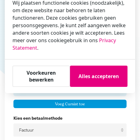
Wij plaatsen functionele cookies (noodzakelijk),
om deze website naar behoren te laten
Vul hier bij voorkeur het e-mailadres in waarmee je
functioneren. Deze cookies gebruiken geen
zakelijk/administratief correspondeert
persoonsgegevens. Je kunt zelf aangeven welke
andere soorten cookies je wilt accepteren. Lees
Is de contactpersoon ook een cursist?
meer over ons cookiegebruik in ons
Privacy
Ja
Statement
.
Nee
Cursisten
Voorkeuren
Alles accepteren
Voeg cursisten toe
bewerken
Voornaam
Er zijn geen
cursisten.
Tussenvoegsel
Voeg Cursist toe
Achternaam
Kies een betaalmethode