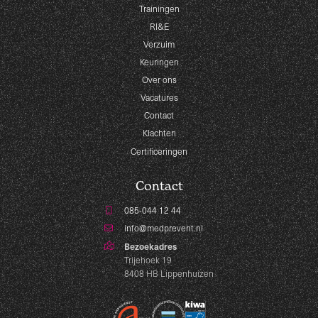
Trainingen
RI&E
Verzuim
Keuringen
Over ons
Vacatures
Contact
Klachten
Certificeringen
Contact
085-044 12 44
info@medprevent.nl
Bezoekadres
Trijehoek 19
8408 HB Lippenhuizen