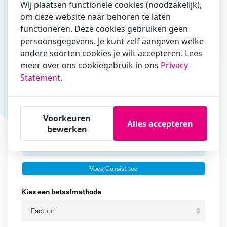
Wij plaatsen functionele cookies (noodzakelijk),
om deze website naar behoren te laten
Vul hier bij voorkeur het e-mailadres in waarmee je
functioneren. Deze cookies gebruiken geen
zakelijk/administratief correspondeert
persoonsgegevens. Je kunt zelf aangeven welke
andere soorten cookies je wilt accepteren. Lees
Is de contactpersoon ook een cursist?
meer over ons cookiegebruik in ons
Privacy
Ja
Statement
.
Nee
Cursisten
Voorkeuren
Alles accepteren
Voeg cursisten toe
bewerken
Voornaam
Er zijn geen
cursisten.
Tussenvoegsel
Voeg Cursist toe
Achternaam
Kies een betaalmethode