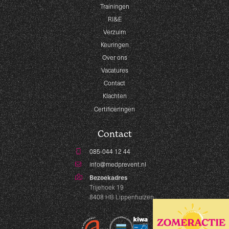
Trainingen
RI&E
Verzuim
Keuringen
Over ons
Vacatures
Contact
Klachten
Certificeringen
Contact
085-044 12 44
info@medprevent.nl
Bezoekadres
Trijehoek 19
8408 HB Lippenhuizen