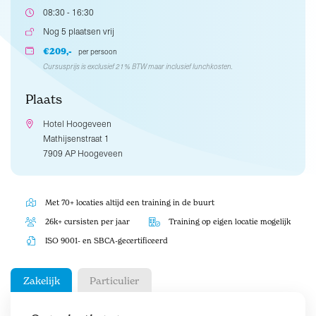
08:30 - 16:30
Nog 5 plaatsen vrij
€209,-
per persoon
Cursusprijs is exclusief 21% BTW maar inclusief lunchkosten.
Plaats
Hotel Hoogeveen
Mathijsenstraat 1
7909 AP Hoogeveen
Met 70+ locaties altijd een training in de buurt
26k+ cursisten per jaar
Training op eigen locatie mogelijk
ISO 9001- en SBCA-gecertificeerd
Zakelijk
Particulier