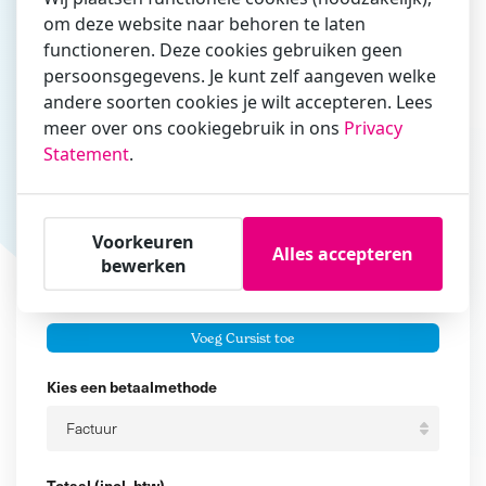
om deze website naar behoren te laten
Vul hier bij voorkeur het e-mailadres in waarmee je
functioneren. Deze cookies gebruiken geen
zakelijk/administratief correspondeert
persoonsgegevens. Je kunt zelf aangeven welke
Is de contactpersoon ook een cursist?
andere soorten cookies je wilt accepteren. Lees
Ja
meer over ons cookiegebruik in ons
Privacy
Statement
.
Nee
Cursisten
Voorkeuren
Voeg cursisten toe
Alles accepteren
bewerken
Voornaam
Er zijn geen
cursisten.
Tussenvoegsel
Voeg Cursist toe
Achternaam
Kies een betaalmethode
Totaal (incl. btw)