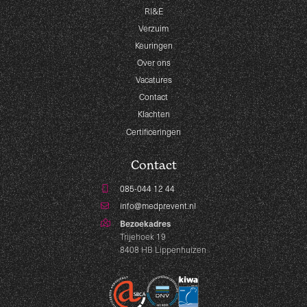
RI&E
Verzuim
Keuringen
Over ons
Vacatures
Contact
Klachten
Certificeringen
Contact
085-044 12 44
info@medprevent.nl
Bezoekadres
Trijehoek 19
8408 HB Lippenhuizen