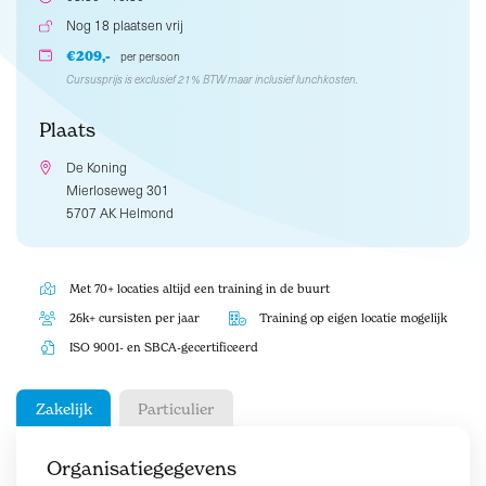
Nog 18 plaatsen vrij
€209,-
per persoon
Cursusprijs is exclusief 21% BTW maar inclusief lunchkosten.
Plaats
De Koning
Mierloseweg 301
5707 AK Helmond
Met 70+ locaties altijd een training in de buurt
26k+ cursisten per jaar
Training op eigen locatie mogelijk
ISO 9001- en SBCA-gecertificeerd
Zakelijk
Particulier
Organisatiegegevens